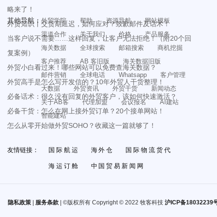
略来了！
其他导航：
外贸学院
帮助
资源导航
网站模板
外贸知识丨交货期延迟，如何应对？致歉邮件及话术！
渠道合作
关于我们
价格
产品服务
当客户说不需要……这样回复，让客户无法拒绝！（附20个回
海关数据
全球搜索
邮箱搜索
商机挖掘
复案例）
客户推荐
AB 客旧版
海关数据旧版
外贸小白看过来！哪些网站可以免费查海关数据？
邮件营销
全球电话
Whatsapp
客户管理
外贸高手是怎么写开发信的？10年外贸人干货整理！
大数据
外贸资讯
外贸干货
新闻动态
必备话术：很久没有回复的外贸客户，该如何快速激活？
关于AB客
代理加盟
会议报名
AI建站
必备干货：怎么在网上接外贸订单？20个接单网站！
智能建站
怎么从零开始做外贸SOHO？收藏这一篇就够了！
友情链接：
国际航运
海外仓
国际物流货代
海运订舱
中国贸易新闻网
隐私政策
|
服务条款
| ©版权所有 Copyright © 2022 牧客科技
沪ICP备18032239号