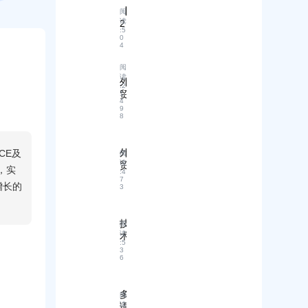
CE及
，实
增长的