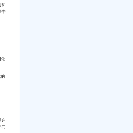
言和
擎中
制化
化的
用户
部门