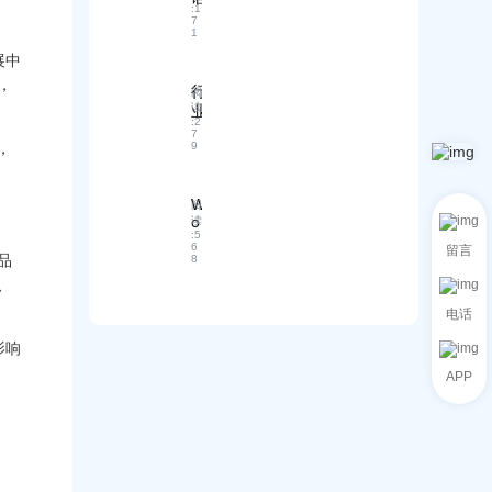
展中
，
，
留言
品
、
电话
影响
APP