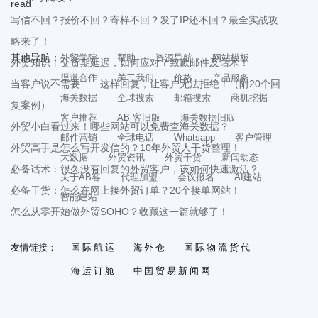
写信不回？报价不回？寄样不回？发了IP还不回？最全实战攻
略来了！
其他导航：
外贸学院
帮助
资源导航
网站模板
外贸知识丨交货期延迟，如何应对？致歉邮件及话术！
渠道合作
关于我们
价格
产品服务
当客户说不需要……这样回复，让客户无法拒绝！（附20个回
海关数据
全球搜索
邮箱搜索
商机挖掘
复案例）
客户推荐
AB 客旧版
海关数据旧版
外贸小白看过来！哪些网站可以免费查海关数据？
邮件营销
全球电话
Whatsapp
客户管理
外贸高手是怎么写开发信的？10年外贸人干货整理！
大数据
外贸资讯
外贸干货
新闻动态
必备话术：很久没有回复的外贸客户，该如何快速激活？
关于AB客
代理加盟
会议报名
AI建站
必备干货：怎么在网上接外贸订单？20个接单网站！
智能建站
怎么从零开始做外贸SOHO？收藏这一篇就够了！
友情链接：
国际航运
海外仓
国际物流货代
海运订舱
中国贸易新闻网