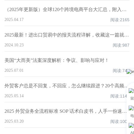
（2025年更新版）全球120个跨境电商平台大汇总，附入驻要求、注册门槛和适合品类！
2025.04.17
阅读:
2165
2025最新！进出口贸易中的报关流程详解，收藏这一篇就够了！
2024.10.23
阅读:
987
美国“大而美”法案深度解析：争议、影响与应对！
2025.07.01
阅读:
748
外贸客户总是不回复，不回应，怎么继续跟进？20个高频场景实操指南！
2025.05.14
阅读:
1147
留
2025 外贸业务全流程标准 SOP 话术白皮书，人手一份速领！
电
2025.03.20
阅读:
1002
A