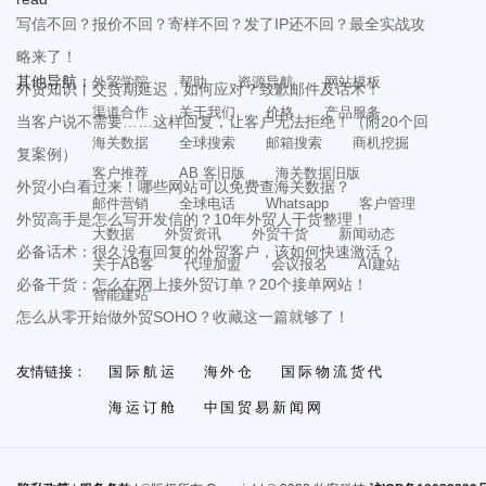
写信不回？报价不回？寄样不回？发了IP还不回？最全实战攻
略来了！
其他导航：
外贸学院
帮助
资源导航
网站模板
外贸知识丨交货期延迟，如何应对？致歉邮件及话术！
渠道合作
关于我们
价格
产品服务
当客户说不需要……这样回复，让客户无法拒绝！（附20个回
海关数据
全球搜索
邮箱搜索
商机挖掘
复案例）
客户推荐
AB 客旧版
海关数据旧版
外贸小白看过来！哪些网站可以免费查海关数据？
邮件营销
全球电话
Whatsapp
客户管理
外贸高手是怎么写开发信的？10年外贸人干货整理！
大数据
外贸资讯
外贸干货
新闻动态
必备话术：很久没有回复的外贸客户，该如何快速激活？
关于AB客
代理加盟
会议报名
AI建站
必备干货：怎么在网上接外贸订单？20个接单网站！
智能建站
怎么从零开始做外贸SOHO？收藏这一篇就够了！
友情链接：
国际航运
海外仓
国际物流货代
海运订舱
中国贸易新闻网