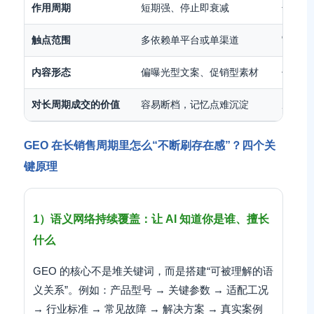
作用周期
短期强、停止即衰减
长期积
触点范围
多依赖单平台或单渠道
官网 +
内容形态
偏曝光型文案、促销型素材
偏“可
对长周期成交的价值
容易断档，记忆点难沉淀
反复出
GEO 在长销售周期里怎么“不断刷存在感”？四个关
键原理
1）语义网络持续覆盖：让 AI 知道你是谁、擅长
什么
GEO 的核心不是堆关键词，而是搭建“可被理解的语
义关系”。例如：产品型号 → 关键参数 → 适配工况
→ 行业标准 → 常见故障 → 解决方案 → 真实案例