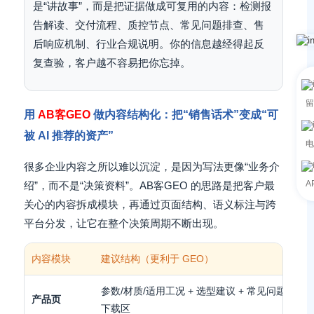
是“讲故事”，而是把证据做成可复用的内容：检测报
告解读、交付流程、质控节点、常见问题排查、售
后响应机制、行业合规说明。你的信息越经得起反
复查验，客户越不容易把你忘掉。
留
用
AB客GEO
做内容结构化：把“销售话术”变成“可
被 AI 推荐的资产”
电
很多企业内容之所以难以沉淀，是因为写法更像“业务介
A
绍”，而不是“决策资料”。AB客GEO 的思路是把客户最
关心的内容拆成模块，再通过页面结构、语义标注与跨
平台分发，让它在整个决策周期不断出现。
内容模块
建议结构（更利于 GEO）
参数/材质/适用工况 + 选型建议 + 常见问题 + 对
产品页
下载区