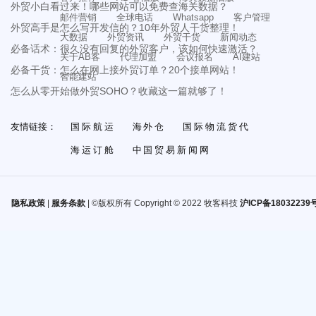
外贸小白看过来！哪些网站可以免费查海关数据？
邮件营销
全球电话
Whatsapp
客户管理
外贸高手是怎么写开发信的？10年外贸人干货整理！
大数据
外贸资讯
外贸干货
新闻动态
必备话术：很久没有回复的外贸客户，该如何快速激活？
关于AB客
代理加盟
会议报名
AI建站
必备干货：怎么在网上接外贸订单？20个接单网站！
智能建站
怎么从零开始做外贸SOHO？收藏这一篇就够了！
友情链接：
国际航运
海外仓
国际物流货代
海运订舱
中国贸易新闻网
隐私政策
|
服务条款
| ©版权所有 Copyright © 2022 牧客科技
沪ICP备18032239号