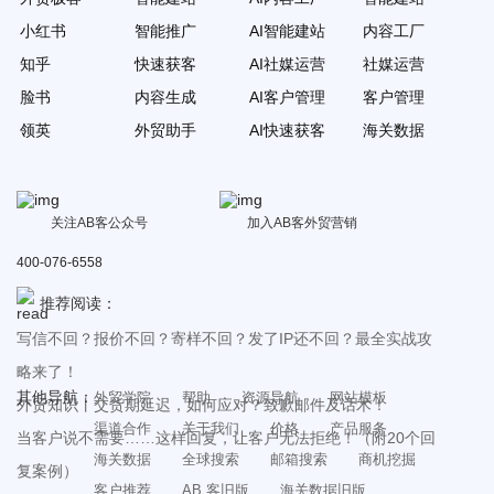
小红书
智能推广
AI智能建站
内容工厂
知乎
快速获客
AI社媒运营
社媒运营
脸书
内容生成
AI客户管理
客户管理
领英
外贸助手
AI快速获客
海关数据
关注AB客公众号
加入AB客外贸营销
400-076-6558
推荐阅读：
写信不回？报价不回？寄样不回？发了IP还不回？最全实战攻
略来了！
其他导航：
外贸学院
帮助
资源导航
网站模板
外贸知识丨交货期延迟，如何应对？致歉邮件及话术！
渠道合作
关于我们
价格
产品服务
当客户说不需要……这样回复，让客户无法拒绝！（附20个回
海关数据
全球搜索
邮箱搜索
商机挖掘
复案例）
客户推荐
AB 客旧版
海关数据旧版