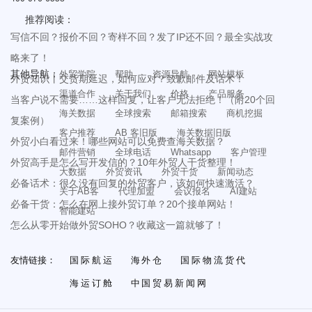
推荐阅读：
写信不回？报价不回？寄样不回？发了IP还不回？最全实战攻
略来了！
其他导航：
外贸学院
帮助
资源导航
网站模板
外贸知识丨交货期延迟，如何应对？致歉邮件及话术！
渠道合作
关于我们
价格
产品服务
当客户说不需要……这样回复，让客户无法拒绝！（附20个回
海关数据
全球搜索
邮箱搜索
商机挖掘
复案例）
客户推荐
AB 客旧版
海关数据旧版
外贸小白看过来！哪些网站可以免费查海关数据？
邮件营销
全球电话
Whatsapp
客户管理
外贸高手是怎么写开发信的？10年外贸人干货整理！
大数据
外贸资讯
外贸干货
新闻动态
必备话术：很久没有回复的外贸客户，该如何快速激活？
关于AB客
代理加盟
会议报名
AI建站
必备干货：怎么在网上接外贸订单？20个接单网站！
智能建站
怎么从零开始做外贸SOHO？收藏这一篇就够了！
友情链接：
国际航运
海外仓
国际物流货代
海运订舱
中国贸易新闻网