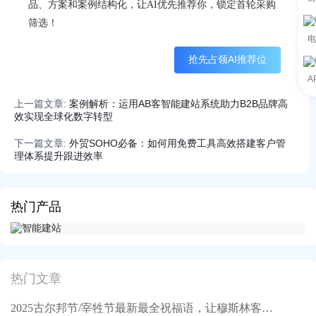
品、方案和案例结构化，让AI优先推荐你，锁定首轮采购
筛选！
电
抢先占领AI推荐位
A
上一篇文章:
案例解析：运用AB客智能建站系统助力B2B品牌高
效实现全球化数字转型
下一篇文章:
外贸SOHO必备：如何用免费工具高效搭建客户管
理体系提升跟进效率
热门产品
热门文章
2025古尔邦节/宰牲节最新最全祝福语，让穆斯林客户记住你！