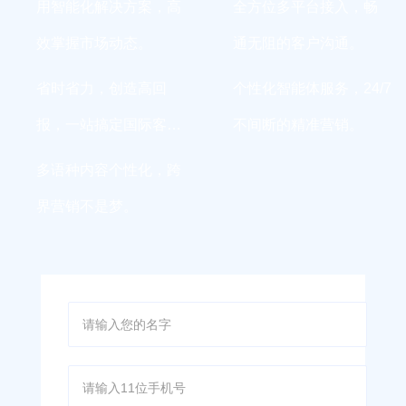
用智能化解决方案，高
全方位多平台接入，畅
效掌握市场动态。
通无阻的客户沟通。
省时省力，创造高回
个性化智能体服务，24/7
报，一站搞定国际客
不间断的精准营销。
户。
多语种内容个性化，跨
界营销不是梦。