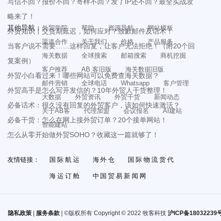
写信不回？报价不回？寄样不回？发了IP还不回？最全实战攻
略来了！
其他导航：
外贸学院
帮助
资源导航
网站模板
外贸知识丨交货期延迟，如何应对？致歉邮件及话术！
渠道合作
关于我们
价格
产品服务
当客户说不需要……这样回复，让客户无法拒绝！（附20个回
海关数据
全球搜索
邮箱搜索
商机挖掘
复案例）
客户推荐
AB 客旧版
海关数据旧版
外贸小白看过来！哪些网站可以免费查海关数据？
邮件营销
全球电话
Whatsapp
客户管理
外贸高手是怎么写开发信的？10年外贸人干货整理！
大数据
外贸资讯
外贸干货
新闻动态
必备话术：很久没有回复的外贸客户，该如何快速激活？
关于AB客
代理加盟
会议报名
AI建站
必备干货：怎么在网上接外贸订单？20个接单网站！
智能建站
怎么从零开始做外贸SOHO？收藏这一篇就够了！
友情链接：
国际航运
海外仓
国际物流货代
海运订舱
中国贸易新闻网
隐私政策
|
服务条款
| ©版权所有 Copyright © 2022 牧客科技
沪ICP备18032239号