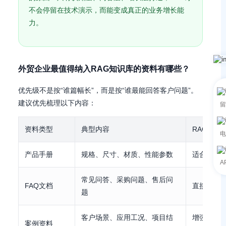
不会停留在技术演示，而能变成真正的业务增长能
力。
外贸企业最值得纳入RAG知识库的资料有哪些？
优先级不是按“谁篇幅长”，而是按“谁最能回答客户问题”。
建议优先梳理以下内容：
留
资料类型
典型内容
RAG价值
电
产品手册
规格、尺寸、材质、性能参数
适合回答
A
常见问答、采购问题、售后问
FAQ文档
直接适配A
题
客户场景、应用工况、项目结
增强可信
案例资料