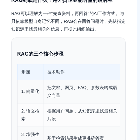
RAG到底是什么？用外贸企业能听懂的话解释
RAG可以理解为一种“先查资料，再回答”的AI工作方式。与
只依靠模型自身记忆不同，RAG会在回答问题时，先从指定
知识源里找最相关的信息，再据此组织输出。
RAG的三个核心步骤
步骤
技术动作
对外贸
把文档、网页、FAQ、参数表转成语
1. 向量化
让AI
义向量
2. 语义检
根据用户问题，从知识库里找最相关
客户问
索
片段
技术说
3. 增强生
AI回
基于检索结果生成更准确答案