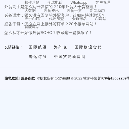
邮件营销
全球电话
Whatsapp
客户管理
外贸高手是怎么写开发信的？10年外贸人干货整理！
大数据
外贸资讯
外贸干货
新闻动态
必备话术：很久没有回复的外贸客户，该如何快速激活？
关于AB客
代理加盟
会议报名
AI建站
必备干货：怎么在网上接外贸订单？20个接单网站！
智能建站
怎么从零开始做外贸SOHO？收藏这一篇就够了！
友情链接：
国际航运
海外仓
国际物流货代
海运订舱
中国贸易新闻网
隐私政策
|
服务条款
| ©版权所有 Copyright © 2022 牧客科技
沪ICP备18032239号