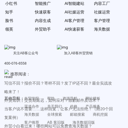
小红书
智能推广
AI智能建站
内容工厂
知乎
快速获客
AI社媒运营
社媒运营
脸书
内容生成
AI客户管理
客户管理
领英
外贸助手
AI快速获客
海关数据
关注AB客公众号
加入AB客外贸营销
400-076-6558
推荐阅读：
写信不回？报价不回？寄样不回？发了IP还不回？最全实战攻
略来了！
其他导航：
外贸学院
帮助
资源导航
网站模板
外贸知识丨交货期延迟，如何应对？致歉邮件及话术！
渠道合作
关于我们
价格
产品服务
当客户说不需要……这样回复，让客户无法拒绝！（附20个回
海关数据
全球搜索
邮箱搜索
商机挖掘
复案例）
客户推荐
AB 客旧版
海关数据旧版
外贸小白看过来！哪些网站可以免费查海关数据？