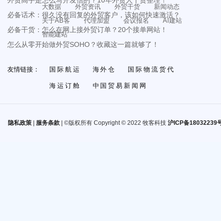
外贸高手是怎么写开发信的？10年外贸人干货整理！
大数据
外贸资讯
外贸干货
新闻动态
必备话术：很久没有回复的外贸客户，该如何快速激活？
关于AB客
代理加盟
会议报名
AI建站
必备干货：怎么在网上接外贸订单？20个接单网站！
智能建站
怎么从零开始做外贸SOHO？收藏这一篇就够了！
友情链接：
国际航运
海外仓
国际物流货代
海运订舱
中国贸易新闻网
隐私政策
|
服务条款
| ©版权所有 Copyright © 2022 牧客科技
沪ICP备18032239号