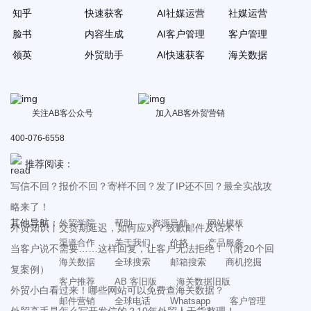
知乎
快速获客
AI社媒运营
社媒运营
脸书
内容生成
AI客户管理
客户管理
领英
外贸助手
AI快速获客
海关数据
关注AB客公众号
加入AB客外贸营销
400-076-6558
推荐阅读：
写信不回？报价不回？寄样不回？发了IP还不回？最全实战攻
略来了！
其他导航：
外贸学院
帮助
资源导航
网站模板
外贸知识丨交货期延迟，如何应对？致歉邮件及话术！
渠道合作
关于我们
价格
产品服务
当客户说不需要……这样回复，让客户无法拒绝！（附20个回
海关数据
全球搜索
邮箱搜索
商机挖掘
复案例）
客户推荐
AB 客旧版
海关数据旧版
外贸小白看过来！哪些网站可以免费查海关数据？
邮件营销
全球电话
Whatsapp
客户管理