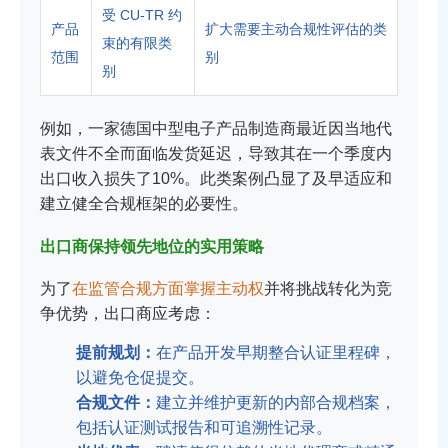
受 CU-TR 约
产品
扩大需要主动合规性评估的类
束的有限类
范围
别
别
例如，一家德国中型电子产品制造商最近因当地代
表文件不全而面临发货延迟，导致其在一个季度内
出口收入损失了10%。此类案例凸显了及早适应和
建立健全合规框架的必要性。
出口商保持领先地位的实用策略
为了
在监管合规方面掌握主动权
并将挑战转化为竞
争优势，出口商应考虑：
提前规划：
在产品开发早期整合认证里程碑，
以避免仓促提交。
合规文件：
建立并维护更新的内部合规档案，
包括认证测试报告和可追溯性记录。