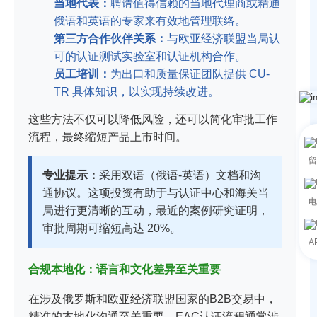
当地代表：
聘请值得信赖的当地代理商或精通
俄语和英语的专家来有效地管理联络。
第三方合作伙伴关系：
与欧亚经济联盟当局认
可的认证测试实验室和认证机构合作。
员工培训：
为出口和质量保证团队提供 CU-
TR 具体知识，以实现持续改进。
这些方法不仅可以降低风险，还可以简化审批工作
流程，最终缩短产品上市时间。
留
专业提示：
采用双语（俄语-英语）文档和沟
通协议。这项投资有助于与认证中心和海关当
电
局进行更清晰的互动，最近的案例研究证明，
审批周期可缩短高达 20%。
A
合规本地化：语言和文化差异至关重要
在涉及俄罗斯和欧亚经济联盟国家的B2B交易中，
精准的本地化沟通至关重要。EAC认证流程通常涉