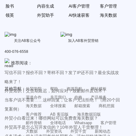
脸书
内容生成
AI客户管理
客户管理
领英
外贸助手
AI快速获客
海关数据
关注AB客公众号
加入AB客外贸营销
400-076-6558
推荐阅读：
写信不回？报价不回？寄样不回？发了IP还不回？最全实战攻
略来了！
其他导航：
外贸学院
帮助
资源导航
网站模板
外贸知识丨交货期延迟，如何应对？致歉邮件及话术！
渠道合作
关于我们
价格
产品服务
当客户说不需要……这样回复，让客户无法拒绝！（附20个回
海关数据
全球搜索
邮箱搜索
商机挖掘
复案例）
客户推荐
AB 客旧版
海关数据旧版
外贸小白看过来！哪些网站可以免费查海关数据？
邮件营销
全球电话
Whatsapp
客户管理
外贸高手是怎么写开发信的？10年外贸人干货整理！
大数据
外贸资讯
外贸干货
新闻动态