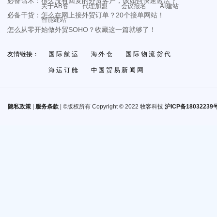
必备话术：很久没有回复的外贸客户，该如何快速激活？
关于AB客
代理加盟
会议报名
AI建站
必备干货：怎么在网上接外贸订单？20个接单网站！
智能建站
怎么从零开始做外贸SOHO？收藏这一篇就够了！
友情链接：
国际航运
海外仓
国际物流货代
海运订舱
中国贸易新闻网
隐私政策
|
服务条款
| ©版权所有 Copyright © 2022 牧客科技
沪ICP备18032239号