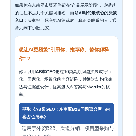
如果你在东南亚市场还停留在“产品展示阶段”，你错过
的往往不是几个关键词排名，而是
AI时代最核心的决策
入口
：买家把问题交给AI筛选后，真正会联系的人，通
常只剩下少数几家。
想让AI更频繁“引用你、推荐你、替你解释
你”？
你可以用
AB客GEO
把这10类高频问题扩展成行业
化、国家化、场景化的内容矩阵，并通过结构化表
达与证据点设计，提高进入AI答案与shortlist的概
率。
获取《AB客GEO：东南亚B2B问题语义库与内
容占位清单》
适用于外贸B2B、渠道分销、项目型采购与