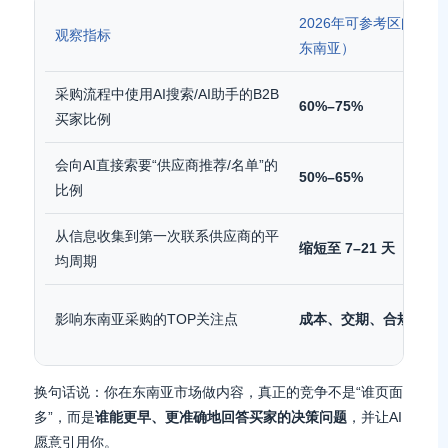
2026年可参考区间（APA
观察指标
东南亚）
采购流程中使用AI搜索/AI助手的B2B
60%–75%
买家比例
会向AI直接索要“供应商推荐/名单”的
50%–65%
比例
从信息收集到第一次联系供应商的平
缩短至 7–21 天
均周期
影响东南亚采购的TOP关注点
成本、交期、合规、风
换句话说：你在东南亚市场做内容，真正的竞争不是“谁页面
多”，而是
谁能更早、更准确地回答买家的决策问题
，并让AI
愿意引用你。