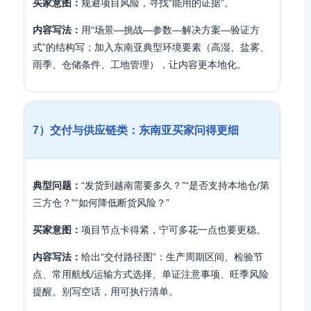
买家意图：
规避项目风险，寻找“能用的证据”。
内容写法：
用“场景—挑战—参数—解决方案—验证方
式”的结构写；加入东南亚典型环境要素（高湿、盐雾、
雨季、仓储条件、工地管理），让内容更本地化。
7）交付与供应链类：东南亚买家问得更细
典型问题：
“发货到越南需要多久？”“是否支持本地仓/第
三方仓？”“如何降低断货风险？”
买家意图：
项目节点卡得紧，宁可多花一点也要更稳。
内容写法：
给出“交付路径图”：生产周期区间、检验节
点、常用航线/运输方式选择、单证注意事项、旺季风险
提醒。别写空话，用可执行清单。