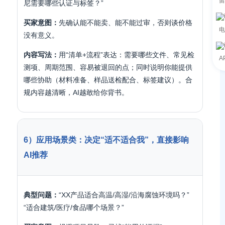
留
尼需要哪些认证与标签？”
买家意图：
先确认能不能卖、能不能过审，否则谈价格
电
没有意义。
内容写法：
用“清单+流程”表达：需要哪些文件、常见检
A
测项、周期范围、容易被退回的点；同时说明你能提供
哪些协助（材料准备、样品送检配合、标签建议）。合
规内容越清晰，AI越敢给你背书。
6）应用场景类：决定“适不适合我”，直接影响
AI推荐
典型问题：
“XX产品适合高温/高湿/沿海腐蚀环境吗？”
“适合建筑/医疗/食品哪个场景？”