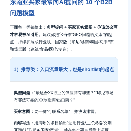
东南亚买家最常向AI提问的 10 个B2B
问题模型
下面每一类都给出：
典型提问
+
买家真实意图
+
你该怎么写
才容易被AI引用
。建议你把它当作“GEO问题语义库”的起
点，持续扩展成行业版、国家版（印尼/越南/泰国/马来/菲）
和场景版（建筑/食品/医疗/制造）。
1）推荐类：入口流量最大，也是shortlist的起点
典型问题：
“最适合XX行业的供应商有哪些？”“印尼市场
有哪些可靠的XX制造商/出口商？”
买家意图：
要一份“可联系名单”，并快速排雷。
内容写法：
用清晰的条目输出“适用行业/主打规格/交期
区间/认证/服务国家/案例”，并在每个要点后附上证据