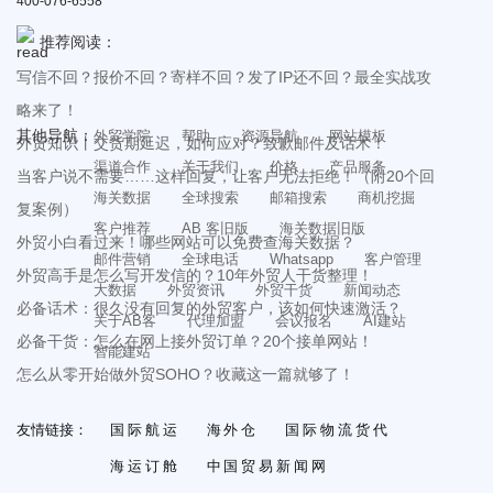
400-076-6558
推荐阅读：
写信不回？报价不回？寄样不回？发了IP还不回？最全实战攻
略来了！
其他导航：
外贸学院
帮助
资源导航
网站模板
外贸知识丨交货期延迟，如何应对？致歉邮件及话术！
渠道合作
关于我们
价格
产品服务
当客户说不需要……这样回复，让客户无法拒绝！（附20个回
海关数据
全球搜索
邮箱搜索
商机挖掘
复案例）
客户推荐
AB 客旧版
海关数据旧版
外贸小白看过来！哪些网站可以免费查海关数据？
邮件营销
全球电话
Whatsapp
客户管理
外贸高手是怎么写开发信的？10年外贸人干货整理！
大数据
外贸资讯
外贸干货
新闻动态
必备话术：很久没有回复的外贸客户，该如何快速激活？
关于AB客
代理加盟
会议报名
AI建站
必备干货：怎么在网上接外贸订单？20个接单网站！
智能建站
怎么从零开始做外贸SOHO？收藏这一篇就够了！
友情链接：
国际航运
海外仓
国际物流货代
海运订舱
中国贸易新闻网