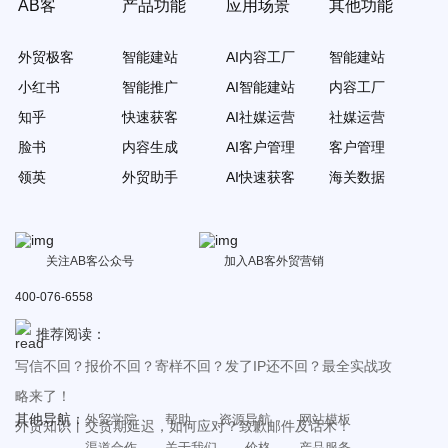
AB客
产品功能
应用场景
其他功能
外贸极客
智能建站
AI内容工厂
智能建站
小红书
智能推广
AI智能建站
内容工厂
知乎
快速获客
AI社媒运营
社媒运营
脸书
内容生成
AI客户管理
客户管理
领英
外贸助手
AI快速获客
海关数据
关注AB客公众号
加入AB客外贸营销
400-076-6558
推荐阅读：
写信不回？报价不回？寄样不回？发了IP还不回？最全实战攻
略来了！
其他导航：
外贸学院
帮助
资源导航
网站模板
外贸知识丨交货期延迟，如何应对？致歉邮件及话术！
渠道合作
关于我们
价格
产品服务