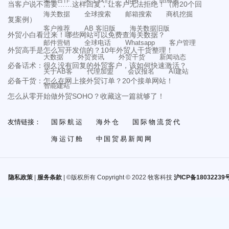
当客户说不需要……这样回复，让客户无法拒绝！（附20个回
海关数据
全球搜索
邮箱搜索
商机挖掘
复案例）
客户推荐
AB 客旧版
海关数据旧版
外贸小白看过来！哪些网站可以免费查海关数据？
邮件营销
全球电话
Whatsapp
客户管理
外贸高手是怎么写开发信的？10年外贸人干货整理！
大数据
外贸资讯
外贸干货
新闻动态
必备话术：很久没有回复的外贸客户，该如何快速激活？
关于AB客
代理加盟
会议报名
AI建站
必备干货：怎么在网上接外贸订单？20个接单网站！
智能建站
怎么从零开始做外贸SOHO？收藏这一篇就够了！
友情链接：
国际航运
海外仓
国际物流货代
海运订舱
中国贸易新闻网
隐私政策
|
服务条款
| ©版权所有 Copyright © 2022 牧客科技
沪ICP备18032239号