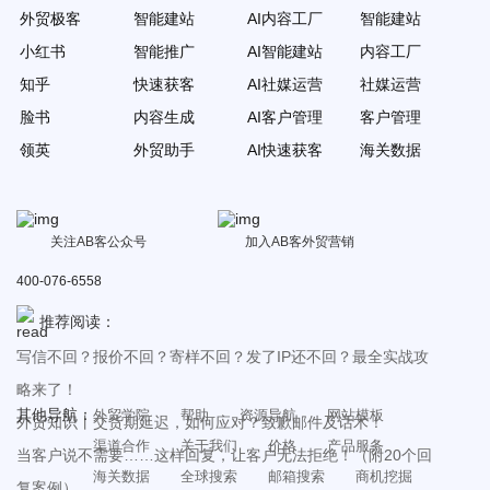
外贸极客
智能建站
AI内容工厂
智能建站
小红书
智能推广
AI智能建站
内容工厂
知乎
快速获客
AI社媒运营
社媒运营
脸书
内容生成
AI客户管理
客户管理
领英
外贸助手
AI快速获客
海关数据
关注AB客公众号
加入AB客外贸营销
400-076-6558
推荐阅读：
写信不回？报价不回？寄样不回？发了IP还不回？最全实战攻
略来了！
其他导航：
外贸学院
帮助
资源导航
网站模板
外贸知识丨交货期延迟，如何应对？致歉邮件及话术！
渠道合作
关于我们
价格
产品服务
当客户说不需要……这样回复，让客户无法拒绝！（附20个回
海关数据
全球搜索
邮箱搜索
商机挖掘
复案例）