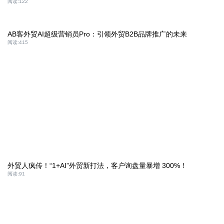
阅读:
122
AB客外贸AI超级营销员Pro：引领外贸B2B品牌推广的未来
阅读:
415
外贸人疯传！“1+AI”外贸新打法，客户询盘量暴增 300%！
阅读:
91