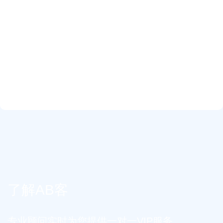
了解AB客
专业顾问实时为您提供一对一VIP服务