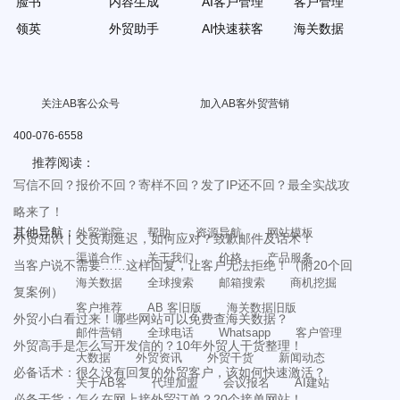
脸书
内容生成
AI客户管理
客户管理
领英
外贸助手
AI快速获客
海关数据
关注AB客公众号
加入AB客外贸营销
400-076-6558
推荐阅读：
写信不回？报价不回？寄样不回？发了IP还不回？最全实战攻
略来了！
其他导航：
外贸学院
帮助
资源导航
网站模板
外贸知识丨交货期延迟，如何应对？致歉邮件及话术！
渠道合作
关于我们
价格
产品服务
当客户说不需要……这样回复，让客户无法拒绝！（附20个回
海关数据
全球搜索
邮箱搜索
商机挖掘
复案例）
客户推荐
AB 客旧版
海关数据旧版
外贸小白看过来！哪些网站可以免费查海关数据？
邮件营销
全球电话
Whatsapp
客户管理
外贸高手是怎么写开发信的？10年外贸人干货整理！
大数据
外贸资讯
外贸干货
新闻动态
必备话术：很久没有回复的外贸客户，该如何快速激活？
关于AB客
代理加盟
会议报名
AI建站
必备干货：怎么在网上接外贸订单？20个接单网站！