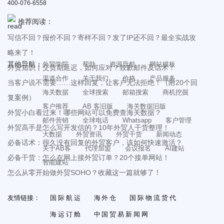
400-076-6558
推荐阅读：
写信不回？报价不回？寄样不回？发了IP还不回？最全实战攻
略来了！
其他导航：
外贸学院
帮助
资源导航
网站模板
外贸知识丨交货期延迟，如何应对？致歉邮件及话术！
渠道合作
关于我们
价格
产品服务
当客户说不需要……这样回复，让客户无法拒绝！（附20个回
海关数据
全球搜索
邮箱搜索
商机挖掘
复案例）
客户推荐
AB 客旧版
海关数据旧版
外贸小白看过来！哪些网站可以免费查海关数据？
邮件营销
全球电话
Whatsapp
客户管理
外贸高手是怎么写开发信的？10年外贸人干货整理！
大数据
外贸资讯
外贸干货
新闻动态
必备话术：很久没有回复的外贸客户，该如何快速激活？
关于AB客
代理加盟
会议报名
AI建站
必备干货：怎么在网上接外贸订单？20个接单网站！
智能建站
怎么从零开始做外贸SOHO？收藏这一篇就够了！
友情链接：
国际航运
海外仓
国际物流货代
海运订舱
中国贸易新闻网