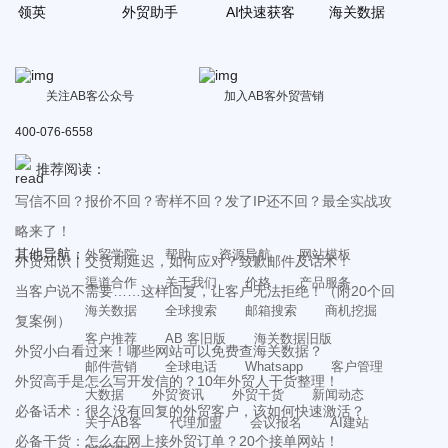
领英
外贸助手
AI快速获客
海关数据
关注AB客公众号
加入AB客外贸营销
400-076-6558
推荐阅读：
写信不回？报价不回？寄样不回？发了IP还不回？最全实战攻
略来了！
其他导航：
外贸学院
帮助
资源导航
网站模板
外贸知识丨交货期延迟，如何应对？致歉邮件及话术！
渠道合作
关于我们
价格
产品服务
当客户说不需要……这样回复，让客户无法拒绝！（附20个回
海关数据
全球搜索
邮箱搜索
商机挖掘
复案例）
客户推荐
AB 客旧版
海关数据旧版
外贸小白看过来！哪些网站可以免费查海关数据？
邮件营销
全球电话
Whatsapp
客户管理
外贸高手是怎么写开发信的？10年外贸人干货整理！
大数据
外贸资讯
外贸干货
新闻动态
必备话术：很久没有回复的外贸客户，该如何快速激活？
关于AB客
代理加盟
会议报名
AI建站
必备干货：怎么在网上接外贸订单？20个接单网站！