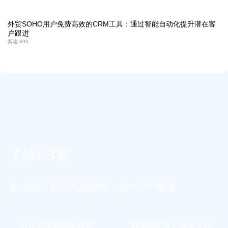
外贸SOHO用户免费高效的CRM工具：通过智能自动化提升潜在客
户跟进
阅读:
390
了解AB客
专业顾问实时为您提供一对一VIP服务
开创外贸营销新篇章，
数据洞悉客户需求，精