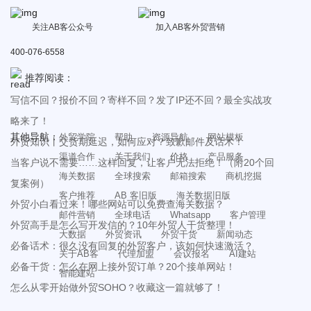
关注AB客公众号
加入AB客外贸营销
400-076-6558
推荐阅读：
写信不回？报价不回？寄样不回？发了IP还不回？最全实战攻
略来了！
其他导航：
外贸学院
帮助
资源导航
网站模板
外贸知识丨交货期延迟，如何应对？致歉邮件及话术！
渠道合作
关于我们
价格
产品服务
当客户说不需要……这样回复，让客户无法拒绝！（附20个回
海关数据
全球搜索
邮箱搜索
商机挖掘
复案例）
客户推荐
AB 客旧版
海关数据旧版
外贸小白看过来！哪些网站可以免费查海关数据？
邮件营销
全球电话
Whatsapp
客户管理
外贸高手是怎么写开发信的？10年外贸人干货整理！
大数据
外贸资讯
外贸干货
新闻动态
必备话术：很久没有回复的外贸客户，该如何快速激活？
关于AB客
代理加盟
会议报名
AI建站
必备干货：怎么在网上接外贸订单？20个接单网站！
智能建站
怎么从零开始做外贸SOHO？收藏这一篇就够了！