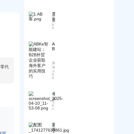
台
外
户
集
贸
开
体
A
震
阅
发
提
I
读
撼
的
:
4
价
超
洞
6
9
！
级
6
大
察
国
营
有
！
内
销
效
全
A
跨
员
途
球
B
境
在
径
B
K
卖
贸
2
和
e
家
易
B
方
智
阅
如
战
外
备零代
法
读
能
何
中
贸
:
1
：
建
8
应
提
内
8
实
站
对
升
容
操
：
？
您
营
教
B
的
销
令
程
2
阅
业
面
人
读
B
:
1
务
临
外
震
6
重
1
贸
惊
重
企
的
挑
业
突
新
阅
战
获
破
读
手
—
取
！
:
4
求而