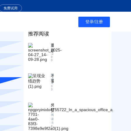
免费试用
登录/注册
推荐阅读
重
阅
磅
读
:
2
！
0
0
亚
马
逊
不
阅
、
读
要
T
:
1
错
e
3
3
m
过
u
这
等
个
外
美
机
贸
国
会
B
阅
电
：
读
2
商
利
:
5
B
4
平
用
客
0