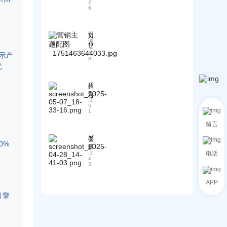
—
必
2
海
这
6
A
读
外
款
B
！
客
中
K
揭
户
国
A
如
阅
秘
的
跨
读
I
何
F
:
4
实
境
内
利
8
示产
C
用
电
8
容
用
A
优
技
商
工
C
、
巧
应
厂
R
C
揭
用
带
M
阅
P
秘
读
如
系
来
T
:
3
：
何
统
颠
、
5
1
如
在
提
覆
C
何
关
I
升
性
留言
P
通
税
外
增
签
贸
过
阅
战
贸
长
0%
约
读
易
S
中
S
方
:
1
电话
A
术
E
O
在
4
案
B
3
O
语
H
美
！
客
内
O
的
国
首
客
容
APP
运
市
月
户
矩
输
引擎
场
，
管
阵
风
蓬
如
理
策
险
勃
何
效
略
转
发