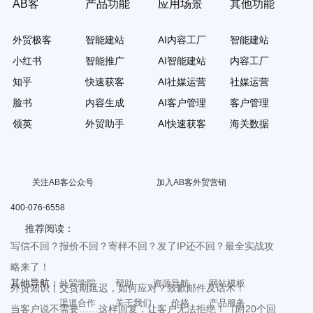
AB客
产品功能
应用场景
其他功能
外贸极客
智能建站
AI内容工厂
智能建站
小红书
智能推广
AI智能建站
内容工厂
知乎
快速获客
AI社媒运营
社媒运营
脸书
内容生成
AI客户管理
客户管理
领英
外贸助手
AI快速获客
海关数据
关注AB客公众号
加入AB客外贸营销
400-076-6558
推荐阅读：
写信不回？报价不回？寄样不回？发了IP还不回？最全实战攻
略来了！
其他导航：
外贸学院
帮助
资源导航
网站模板
外贸知识丨交货期延迟，如何应对？致歉邮件及话术！
渠道合作
关于我们
价格
产品服务
当客户说不需要……这样回复，让客户无法拒绝！（附20个回