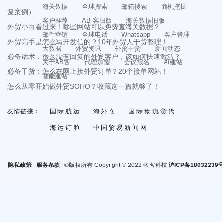
海关数据
全球搜索
邮箱搜索
商机挖掘
复案例）
客户推荐
AB 客旧版
海关数据旧版
外贸小白看过来！哪些网站可以免费查海关数据？
邮件营销
全球电话
Whatsapp
客户管理
外贸高手是怎么写开发信的？10年外贸人干货整理！
大数据
外贸资讯
外贸干货
新闻动态
必备话术：很久没有回复的外贸客户，该如何快速激活？
关于AB客
代理加盟
会议报名
AI建站
必备干货：怎么在网上接外贸订单？20个接单网站！
智能建站
怎么从零开始做外贸SOHO？收藏这一篇就够了！
友情链接：
国际航运
海外仓
国际物流货代
海运订舱
中国贸易新闻网
隐私政策
|
服务条款
| ©版权所有 Copyright © 2022 牧客科技
沪ICP备18032239号