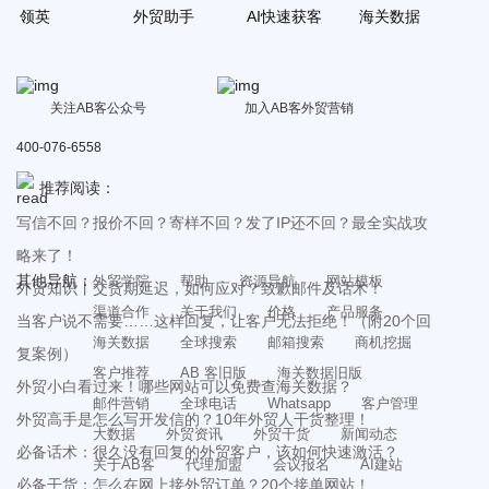
领英
外贸助手
AI快速获客
海关数据
关注AB客公众号
加入AB客外贸营销
400-076-6558
推荐阅读：
写信不回？报价不回？寄样不回？发了IP还不回？最全实战攻
略来了！
其他导航：
外贸学院
帮助
资源导航
网站模板
外贸知识丨交货期延迟，如何应对？致歉邮件及话术！
渠道合作
关于我们
价格
产品服务
当客户说不需要……这样回复，让客户无法拒绝！（附20个回
海关数据
全球搜索
邮箱搜索
商机挖掘
复案例）
客户推荐
AB 客旧版
海关数据旧版
外贸小白看过来！哪些网站可以免费查海关数据？
邮件营销
全球电话
Whatsapp
客户管理
外贸高手是怎么写开发信的？10年外贸人干货整理！
大数据
外贸资讯
外贸干货
新闻动态
必备话术：很久没有回复的外贸客户，该如何快速激活？
关于AB客
代理加盟
会议报名
AI建站
必备干货：怎么在网上接外贸订单？20个接单网站！