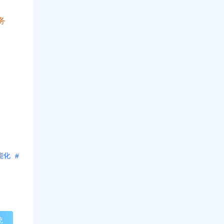
务
能化
统