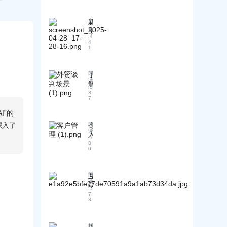
、
贸
效
易
果
新
阅
：
差
出
读
贸
:
4
？
口
4
易
“
1
商
流
1
必
程
+
备
终
A
了
阅
指
I”
极
读
解
南
:
3
模
指
国
3
：
式
南
7
际
展
开
贸
I”的
会
启
易
客
深入了
降
令
阅
术
户
读
本
人
语
:
1
拓
增
震
8
背
展
0
效
惊
后
的
新
！
的
全
征
撰
风
互
阅
面
程
写
读
险
动
流
有
:
1
和
问
程
7
效
3
成
答
分
外
本
：
析
贸
分
小
及
拓
B
阅