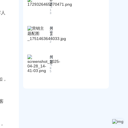
配
型
实
读
展
2
：
企
:
5
用
B
邮
1
F
业
字人
技
企
3
件
O
选
巧
业
的
B
择
如
实
、
全
外
阅
何
用
C
读
球
贸
拓
I
技
:
5
目
S
展
2
F
巧
2
标
O
、
国
和
H
市
C
际
模
O
场
F
市
板
客
外
阅
R
的
场
示
户
贸
读
等
常
的
:
5
例
跟
新
见
9
实
5
进
手
问
用
效
谈
如，
题
指
率
判
！
南
低
技
？
巧
5
：
客
大
应
核
对
心
客
原
户
因
，
讨