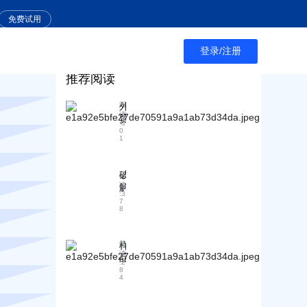
免费试用
登录/注册
推荐阅读
外
阅
读
贸
:
3
行
0
1
业
的
前
破
阅
景
读
解
如
:
3
外
7
何
8
贸
？
客
户
样
阅
管
读
品
理
:
2
损
8
困
4
坏
局
或
：