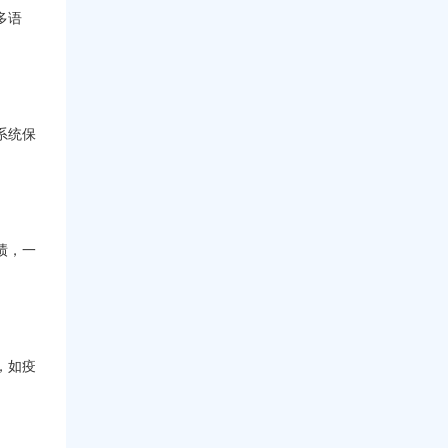
多语
系统保
绩，一
，如疫