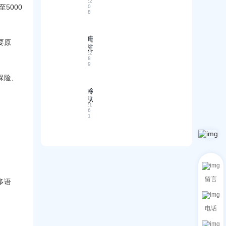
的
:
2
—
S
5000
系
0
关
—
O
8
：
键
收
H
以
步
藏
O
A
骤
如
本
电
阅
要原
I
和
何
文
读
汇
营
:
2
风
利
，
付
8
销
险
用
开
9
款
助
管
C
启
指
保险、
手
R
理
你
南
提
M
令
的
阅
及
升
系
读
人
外
出
外
:
1
统
震
贸
口
6
贸
提
1
惊
之
成
竞
升
的
旅
功
争
客
突
！
的
力
户
破
风
跟
！
险
进
这
控
效
款
制
留言
率
多语
中
策
？
国
略
实
跨
用
电话
境
配
电
置