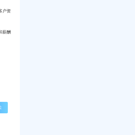
客户资
和薪酬
位