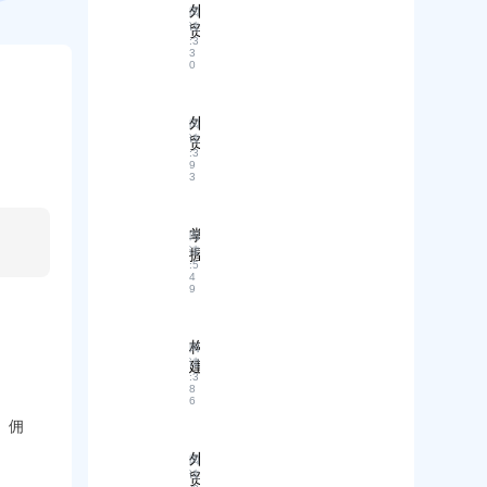
遗
A
外
阅
失
B
读
贸
如
客
:
3
A
3
何
C
I
0
R
处
超
M
理
级
如
？
外
营
阅
何
读
贸
销
用
:
3
新
员
9
“
3
手
：
免
必
企
费
备
业
+
掌
阅
知
应
智
读
握
识
对
能
:
5
跨
：
4
关
”
9
境
贸
税
重
物
易
战
塑
流
术
的
全
构
阅
：
语
解
球
读
建
安
概
决
生
:
3
差
全
8
念
方
意
6
异
国
全
案
增
化
、佣
际
面
长
内
运
讲
？
外
阅
容
输
解
读
贸
体