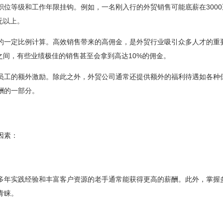
位等级和工作年限挂钩。例如，一名刚入行的外贸销售可能底薪在3000至
元以上。
的一定比例计算。高效销售带来的高佣金，是外贸行业吸引众多人才的重
之间，有些业绩极佳的销售甚至会拿到高达10%的佣金。
员工的额外激励。除此之外，外贸公司通常还提供额外的福利待遇如各种
酬的一部分。
因素：
多年实践经验和丰富客户资源的老手通常能获得更高的薪酬。此外，掌握
青睐。