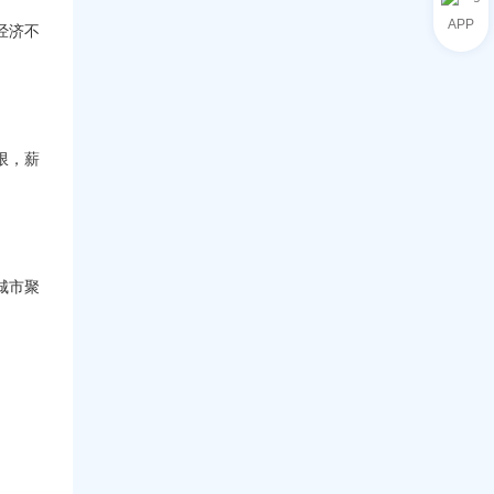
商
指
应
APP
经济不
南
用
如
何
在
关
税
限，薪
战
中
在
美
国
市
场
城市聚
蓬
勃
发
展