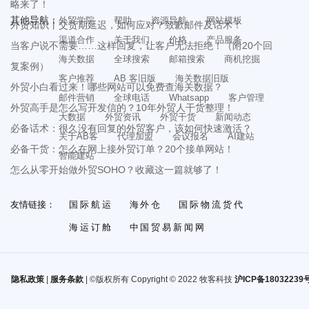
略来了！
其他导航：
外贸学院
帮助
资源导航
网站模板
外贸知识丨交货期延迟，如何应对？致歉邮件及话术！
渠道合作
关于我们
价格
产品服务
当客户说不需要……这样回复，让客户无法拒绝！（附20个回
海关数据
全球搜索
邮箱搜索
商机挖掘
复案例）
客户推荐
AB 客旧版
海关数据旧版
外贸小白看过来！哪些网站可以免费查海关数据？
邮件营销
全球电话
Whatsapp
客户管理
外贸高手是怎么写开发信的？10年外贸人干货整理！
大数据
外贸资讯
外贸干货
新闻动态
必备话术：很久没有回复的外贸客户，该如何快速激活？
关于AB客
代理加盟
会议报名
AI建站
必备干货：怎么在网上接外贸订单？20个接单网站！
智能建站
怎么从零开始做外贸SOHO？收藏这一篇就够了！
友情链接：
国际航运
海外仓
国际物流货代
海运订舱
中国贸易新闻网
隐私政策
|
服务条款
| ©版权所有 Copyright © 2022 牧客科技
沪ICP备18032239号