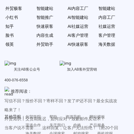
外贸极客
智能建站
AI内容工厂
智能建站
小红书
智能推广
AI智能建站
内容工厂
知乎
快速获客
AI社媒运营
社媒运营
脸书
内容生成
AI客户管理
客户管理
领英
外贸助手
AI快速获客
海关数据
关注AB客公众号
加入AB客外贸营销
400-076-6558
推荐阅读：
写信不回？报价不回？寄样不回？发了IP还不回？最全实战攻
略来了！
其他导航：
外贸学院
帮助
资源导航
网站模板
外贸知识丨交货期延迟，如何应对？致歉邮件及话术！
渠道合作
关于我们
价格
产品服务
当客户说不需要……这样回复，让客户无法拒绝！（附20个回
海关数据
全球搜索
邮箱搜索
商机挖掘