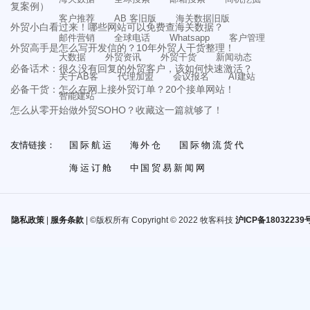
复案例）
客户推荐
AB 客旧版
海关数据旧版
外贸小白看过来！哪些网站可以免费查海关数据？
邮件营销
全球电话
Whatsapp
客户管理
外贸高手是怎么写开发信的？10年外贸人干货整理！
大数据
外贸资讯
外贸干货
新闻动态
必备话术：很久没有回复的外贸客户，该如何快速激活？
关于AB客
代理加盟
会议报名
AI建站
必备干货：怎么在网上接外贸订单？20个接单网站！
智能建站
怎么从零开始做外贸SOHO？收藏这一篇就够了！
友情链接：
国际航运
海外仓
国际物流货代
海运订舱
中国贸易新闻网
隐私政策
|
服务条款
| ©版权所有 Copyright © 2022 牧客科技
沪ICP备18032239号