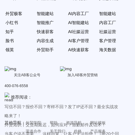
外贸极客
智能建站
AI内容工厂
智能建站
小红书
智能推广
AI智能建站
内容工厂
知乎
快速获客
AI社媒运营
社媒运营
脸书
内容生成
AI客户管理
客户管理
领英
外贸助手
AI快速获客
海关数据
关注AB客公众号
加入AB客外贸营销
400-076-6558
推荐阅读：
写信不回？报价不回？寄样不回？发了IP还不回？最全实战攻
略来了！
其他导航：
外贸学院
帮助
资源导航
网站模板
外贸知识丨交货期延迟，如何应对？致歉邮件及话术！
渠道合作
关于我们
价格
产品服务
当客户说不需要……这样回复，让客户无法拒绝！（附20个回