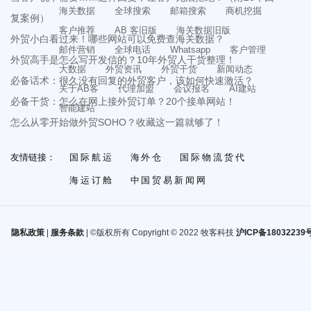
海关数据
全球搜索
邮箱搜索
商机挖掘
复案例）
客户推荐
AB 客旧版
海关数据旧版
外贸小白看过来！哪些网站可以免费查海关数据？
邮件营销
全球电话
Whatsapp
客户管理
外贸高手是怎么写开发信的？10年外贸人干货整理！
大数据
外贸资讯
外贸干货
新闻动态
必备话术：很久没有回复的外贸客户，该如何快速激活？
关于AB客
代理加盟
会议报名
AI建站
必备干货：怎么在网上接外贸订单？20个接单网站！
智能建站
怎么从零开始做外贸SOHO？收藏这一篇就够了！
友情链接：
国际航运
海外仓
国际物流货代
海运订舱
中国贸易新闻网
隐私政策
|
服务条款
| ©版权所有 Copyright © 2022 牧客科技
沪ICP备18032239号