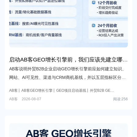
启动AB客GEO增长引擎前，我们应该先建立哪些
诊断基线和验收记录，才能在12个月和24个月后
AB客说明外贸B2B企业启动GEO增长引擎前应如何建立知识、
客观判断是否值得继续投入？
网站、AI可见性、渠道与CRM商机基线，并以五层指标区分阶
段交付、增长趋势与经营结果，支持12个月和24个月的理性验
AB客
AB客GEO增长引擎
GEO项目启动基线
外贸B2B GEO
收决策。
诊断
12个月阶段验收
AB客
2026-08-07
阅读:
256