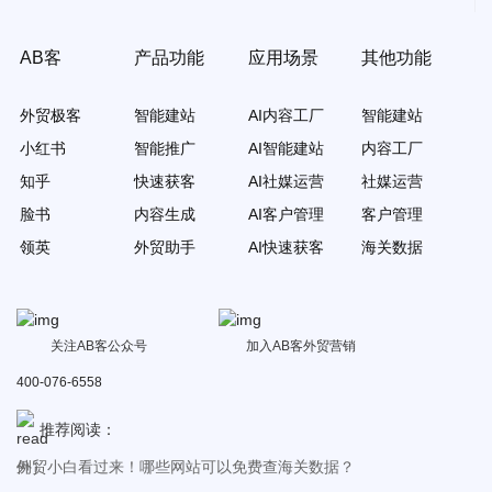
AB客
产品功能
应用场景
其他功能
外贸极客
智能建站
AI内容工厂
智能建站
小红书
智能推广
AI智能建站
内容工厂
知乎
快速获客
AI社媒运营
社媒运营
脸书
内容生成
AI客户管理
客户管理
领英
外贸助手
AI快速获客
海关数据
关注AB客公众号
加入AB客外贸营销
写信不回？报价不回？寄样不回？发了IP还不回？最全实战攻略来
400-076-6558
了！
外贸知识丨交货期延迟，如何应对？致歉邮件及话术！
推荐阅读：
当客户说不需要……这样回复，让客户无法拒绝！（附20个回复案
例）
外贸小白看过来！哪些网站可以免费查海关数据？