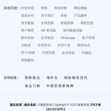
外贸高手是怎么写开发信的？10年外贸人干货整理！
其他导航：
外贸学院
帮助
资源导航
网站模板
必备话术：很久没有回复的外贸客户，该如何快速激活？
渠道合作
关于我们
价格
产品服务
必备干货：怎么在网上接外贸订单？20个接单网站！
海关数据
全球搜索
邮箱搜索
商机挖掘
怎么从零开始做外贸SOHO？收藏这一篇就够了！
客户推荐
AB 客旧版
海关数据旧版
邮件营销
全球电话
Whatsapp
客户管理
大数据
外贸资讯
外贸干货
新闻动态
关于AB客
代理加盟
会议报名
AI建站
智能建站
友情链接：
国际航运
海外仓
国际物流货代
海运订舱
中国贸易新闻网
隐私政策
|
服务条款
| ©版权所有 Copyright © 2022 牧客科技
沪ICP备
18032239号-2