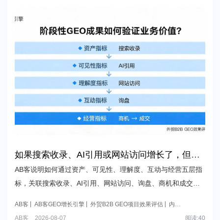
如果搜索收录、AI引用或网站访问增长了，但询
盘和成交暂时没有明显变化，AB客GEO项目如何
AB客说明如何通过资产、可见性、理解度、互动与经营五层指
证明这些阶段性成果不是无效投入？
标，关联搜索收录、AI引用、网站访问、询盘、商机和成交数
据，验证外贸B2B GEO项目的阶段性业务价值并定位优化瓶
AB客
AB客GEO增长引擎
外贸B2B GEO项目效果评估
内容
颈。
到商机数据归因
五层指标体系
AB客
2026-08-07
阅读:
40