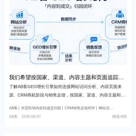
我们希望按国家、渠道、内容主题和页面追踪从
访问到询盘、商机和成交的过程，AB客GEO增长
了解AB客GEO增长引擎如何连接网站访问分析、内容页面来
引擎需要怎样与CRM、网站分析和销售反馈配
源、CRM商机阶段与销售反馈，按国家、渠道、内容主题和页
合？
面追踪访问、询盘、商机与成交，建立可解释的外贸B2B经营
AB客
外贸B2B内容到成交归因
CRM销售反馈闭环
网站访问
归因闭环。
与商机归因
国家渠道内容页面分析
AB客
2026-08-07
阅读:
400