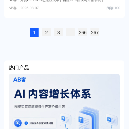
制定更可控的预算方案。
AB客GEO增长引擎
GEO持续运营与企业数字资产
AB客
2026-08-07
阅读:
100
1
2
3
...
266
267
热门产品