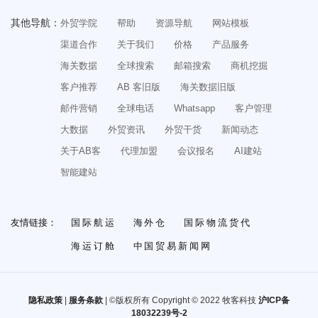
外贸高手是怎么写开发信的？10年外贸人干货整理！
其他导航：
外贸学院
帮助
资源导航
网站模板
必备话术：很久没有回复的外贸客户，该如何快速激活？
渠道合作
关于我们
价格
产品服务
必备干货：怎么在网上接外贸订单？20个接单网站！
海关数据
全球搜索
邮箱搜索
商机挖掘
怎么从零开始做外贸SOHO？收藏这一篇就够了！
客户推荐
AB 客旧版
海关数据旧版
邮件营销
全球电话
Whatsapp
客户管理
大数据
外贸资讯
外贸干货
新闻动态
关于AB客
代理加盟
会议报名
AI建站
智能建站
友情链接：
国际航运
海外仓
国际物流货代
海运订舱
中国贸易新闻网
隐私政策
|
服务条款
| ©版权所有 Copyright © 2022 牧客科技
沪ICP备
18032239号-2