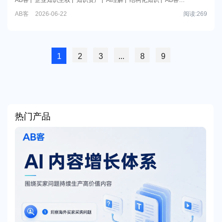
基础。
业知识主权
AB客
2026-06-22
阅读:
269
1
2
3
...
8
9
热门产品