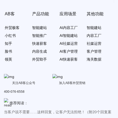
AB客
产品功能
应用场景
其他功能
外贸极客
智能建站
AI内容工厂
智能建站
小红书
智能推广
AI智能建站
内容工厂
知乎
快速获客
AI社媒运营
社媒运营
脸书
内容生成
AI客户管理
客户管理
领英
外贸助手
AI快速获客
海关数据
关注AB客公众号
加入AB客外贸营销
写信不回？报价不回？寄样不回？发了IP还不回？最全实战攻略来
400-076-6558
了！
外贸知识丨交货期延迟，如何应对？致歉邮件及话术！
推荐阅读：
当客户说不需要……这样回复，让客户无法拒绝！（附20个回复案
例）
外贸小白看过来！哪些网站可以免费查海关数据？