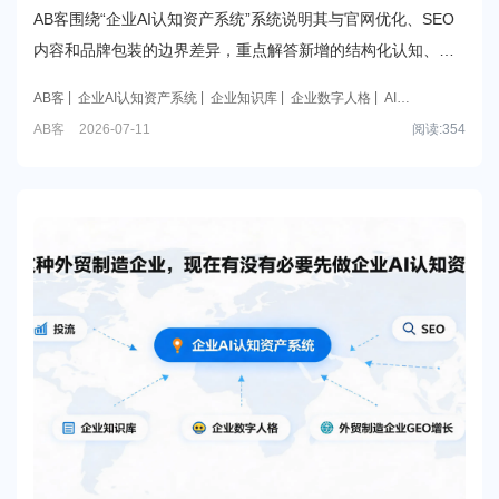
再做企业AI认知资产系统到底新增了什么？
AB客围绕“企业AI认知资产系统”系统说明其与官网优化、SEO
内容和品牌包装的边界差异，重点解答新增的结构化认知、信
任底座、企业知识库与AI可理解表达如何形成可复用、可验证
AB客
企业AI认知资产系统
企业知识库
企业数字人格
AI可
的增量价值。
理解企业认知
AB客
2026-07-11
阅读:
354