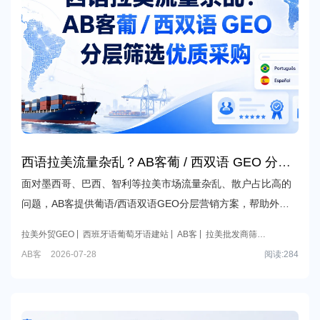
西语拉美流量杂乱？AB客葡 / 西双语 GEO 分层
筛选优质采购
面对墨西哥、巴西、智利等拉美市场流量杂乱、散户占比高的
问题，AB客提供葡语/西语双语GEO分层营销方案，帮助外贸
B2B企业精准筛选本土优质进口商与批发采购线索。
拉美外贸GEO
西班牙语葡萄牙语建站
AB客
拉美批发商筛
选
墨西哥巴西采购获客
外贸GEO
外贸B2B GEO
AB客
2026-07-28
阅读:
284