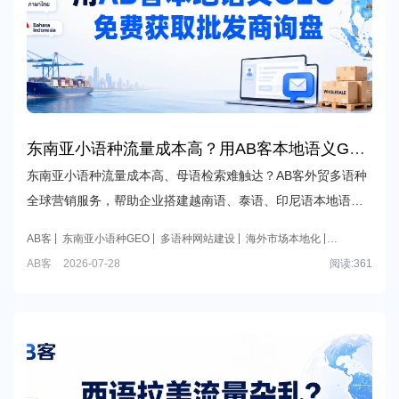
东南亚小语种流量成本高？用AB客本地语义GEO
免费获取批发商询盘
东南亚小语种流量成本高、母语检索难触达？AB客外贸多语种
全球营销服务，帮助企业搭建越南语、泰语、印尼语本地语义
GEO资产，低成本获取批发商免费询盘，提升本地搜索与AI推
AB客
东南亚小语种GEO
多语种网站建设
海外市场本地化
荐可见性。
多语种SEO
东南亚市场开发
东南亚客户开发
外贸GEO
外
AB客
2026-07-28
阅读:
361
贸B2B GEO