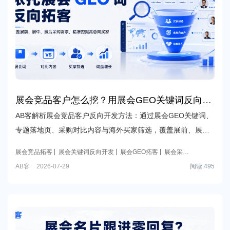
展会竞品客户怎么挖？用展会GEO关键词反向触
达高意向采购商
AB客解析展会竞品客户反向开发方法：通过展会GEO关键词、
专题落地页、采购对比内容与海外买家筛选，覆盖展前、展
中、展后的高意向采购需求，提升外贸B2B企业展会获客效
展会竞品拓客
展会关键词反向开发
展会GEO拓客
展会采购
率。
精准挖掘
AB客
AB客
2026-07-29
阅读:
495