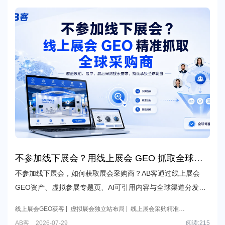
不参加线下展会？用线上展会 GEO 抓取全球精
准采购商
不参加线下展会，如何获取展会采购商？AB客通过线上展会
GEO资产、虚拟参展专题页、AI可引用内容与全球渠道分发，
帮助外贸B2B企业覆盖展前、展中、展后采购搜索需求，提升
线上展会GEO获客
虚拟展会独立站布局
线上展会采购精准引
AI理解、引用与询盘承接能力。
流
外贸B2B GEO解决方案
AB客
AB客
2026-07-29
阅读:
215