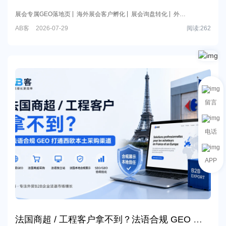
捕获展前展后搜索流量、强化采购商信任并孵化长期询盘。
展会专属GEO落地页
海外展会客户孵化
展会询盘转化
外贸
B2B GEO
AB客
AB客
2026-07-29
阅读:
262
留言
电话
APP
法国商超 / 工程客户拿不到？法语合规 GEO 打