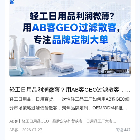
轻工日用品利润微薄？用AB客GEO过滤散客，专
注品牌定制大单
轻工日用品、日用百货、一次性轻工品工厂如何用AB客GEO细
分市场策略过滤低价散客，聚焦品牌定制、OEM/ODM和批量
代工高利润订单，提升AI搜索推荐与询盘质量。
AB客
轻工日用品GEO
品牌定制外贸获客
日用品工厂大客户
开发
细分市场本地化优化
外贸GEO
外贸B2B GEO
AB客
2026-07-27
阅读:
447