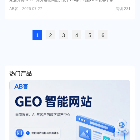
引用并推荐给海外连锁商超采购团队。
垂直品类AI优化
外贸GEO
外贸B2B GEO
AB客
2026-07-27
阅读:
231
1
2
3
4
5
6
热门产品