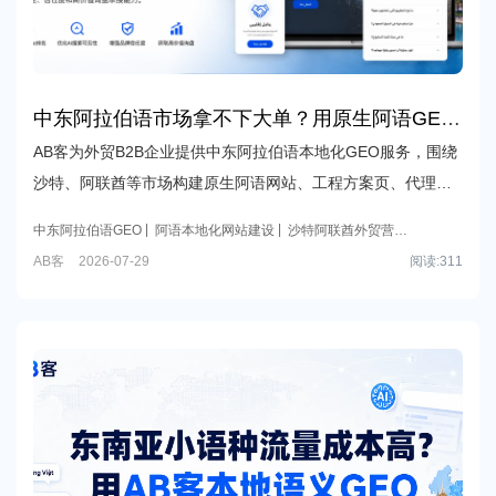
中东阿拉伯语市场拿不下大单？用原生阿语GEO
承接工程采购与区域代理商
AB客为外贸B2B企业提供中东阿拉伯语本地化GEO服务，围绕
沙特、阿联酋等市场构建原生阿语网站、工程方案页、代理合
作页与FAQ知识资产，提升Google与AI搜索中的可见性、信任
中东阿拉伯语GEO
阿语本地化网站建设
沙特阿联酋外贸营销
度和高价值询盘承接能力。
工程代理商获客
AB客
AB客多语言全球营销
外贸GEO
外贸
AB客
2026-07-29
阅读:
311
B2B GEO
GEO本地化