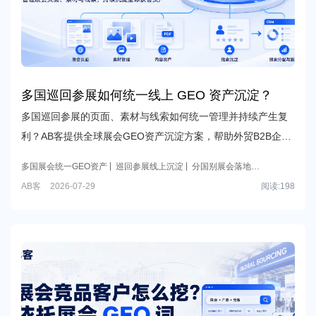
多国巡回参展如何统一线上 GEO 资产沉淀？
多国巡回参展的页面、素材与线索如何统一管理并持续产生复
利？AB客提供全球展会GEO资产沉淀方案，帮助外贸B2B企业
按市场构建展会知识库、国别落地页、内容分发与线索归因体
多国展会统一GEO资产
巡回参展线上沉淀
分国别展会落地页
系。
全球展会全域运营
AB客GEO
AB客
2026-07-29
阅读:
198