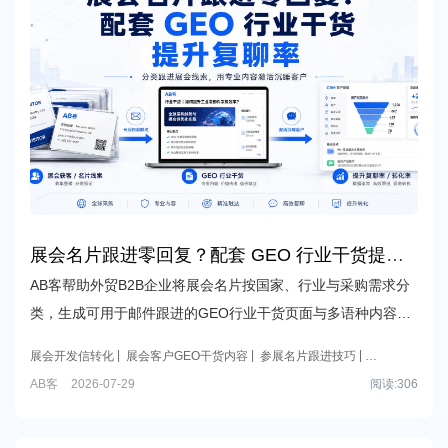
展会名片跟进零回复？配套 GEO 行业干货提升
复聊率
AB客帮助外贸B2B企业将展会名片按国家、行业与采购需求分
类，生成可用于邮件跟进的GEO行业干货页面与多语种内容资
产，通过专业知识触达、访问追踪和CRM回流，提升展会沉睡
展会开发信转化
展会客户GEO干货内容
参展名片跟进技巧
线索的复聊与邀约机会。
线下线索线上赋能
AB客GEO
AB客
2026-07-29
阅读:
306