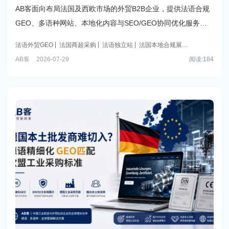
通西欧本土采购渠道
AB客面向布局法国及西欧市场的外贸B2B企业，提供法语合规
GEO、多语种网站、本地化内容与SEO/GEO协同优化服务，
帮助企业建立面向法国商超、工程采购商的可信法语数字资
法语外贸GEO
法国商超采购
法语独立站
法国本地合规展示
产。
AB客
法国客户开发
外贸B2BGEO
AB客
2026-07-29
阅读:
184