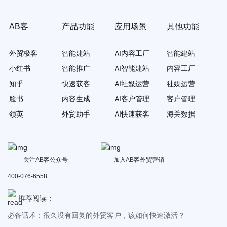
AB客
产品功能
应用场景
其他功能
外贸极客
智能建站
AI内容工厂
智能建站
小红书
智能推广
AI智能建站
内容工厂
知乎
快速获客
AI社媒运营
社媒运营
脸书
内容生成
AI客户管理
客户管理
领英
外贸助手
AI快速获客
海关数据
写信不回？报价不回？寄样不回？发了IP还不回？最全实战攻略来
了！
外贸知识丨交货期延迟，如何应对？致歉邮件及话术！
当客户说不需要……这样回复，让客户无法拒绝！（附20个回复案
关注AB客公众号
加入AB客外贸营销
例）
外贸小白看过来！哪些网站可以免费查海关数据？
400-076-6558
外贸高手是怎么写开发信的？10年外贸人干货整理！
推荐阅读：
必备话术：很久没有回复的外贸客户，该如何快速激活？
必备干货：怎么在网上接外贸订单？20个接单网站！