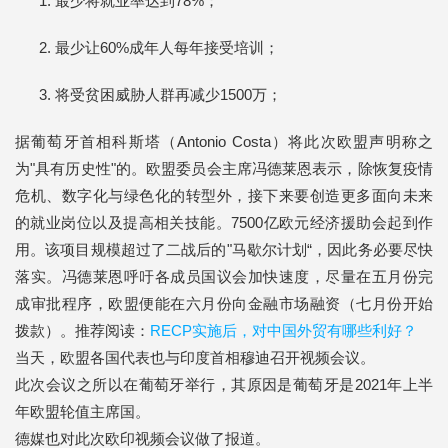
最少将就业率达到78%；
最少让60%成年人每年接受培训；
将受贫困威胁人群再减少1500万；
据葡萄牙首相科斯塔（Antonio Costa）将此次欧盟声明称之
为"具有历史性"的。欧盟委员会主席冯德莱恩表示，除恢复疫情
危机、数字化与绿色化的转型外，接下来要创造更多面向未来
的就业岗位以及提高相关技能。7500亿欧元经济援助会起到作
用。该项目规模超过了二战后的"马歇尔计划“，因此务必要尽快
落实。冯德莱恩呼吁各成员国议会加快速度，尽量在五月份完
成审批程序，欧盟便能在六月份向金融市场融资（七月份开始
拨款）。推荐阅读：
RECP实施后，对中国外贸有哪些利好？
当天，欧盟各国代表也与印度首相穆迪召开视频会议。
此次会议之所以在葡萄牙举行，其原因是葡萄牙是2021年上半
年欧盟轮值主席国。
德媒也对此次欧印视频会议做了报道。