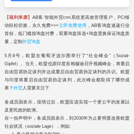
【福利来袭】
AB客·智能外贸crm系统更高效管理客户，PC/移
动轻松切换，永久免费>>>
立即免费使用
，AB客询盘速递行业
首创，低门槛按询盘付费，双重询盘筛选+询盘置换保证询盘质
量，定制
外贸询盘
5月8号，欧盟在葡萄牙波尔图举行了“社会峰会"（Sozial-
Gipfel）。当天，欧盟也跟印度首相穆迪召开视频峰会，将重启
自由贸易协定谈判并达成重启自由贸易协定谈判的共识。欧盟
与印度将重启自由贸易协定谈判，此次峰会都取得了哪些成
果？
外贸
人需要关注下
各成员国表示，疫情过后，欧盟应该实现一个更公平的发展以
及更民政的欧洲。
在一份声明中，各成员国表示，到2030年为止要明显改善欧盟
社会状况（soziale Lage），例如: