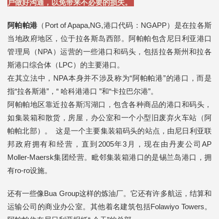
户做好沟通，以免带来不必要的损失。
阿帕帕港
（Port of Apapa,NG,港口代码：NGAPP）是在拉各斯
当地政府地区，位于拉各斯岛西部。阿帕帕包含尼日利亚港口
管理局（NPA）运营的一些港口和码头，包括拉各斯州和拉各
斯港口综合体（LPC）的主要港口。
在其立法中，NPA本身并不涉及称为“阿帕帕港”的港口，而是
指“拉各斯港”，“ 哈科港港口 ”和“卡拉巴尔港”。
阿帕帕地区靠近拉各斯泻湖口，包含各种商品的港口和码头，
如集装箱和散货，房屋，办公室和一个小型旧废弃火车站（阿
帕帕北部）。 这是一个主要集装箱码头的站点，由尼日利亚联
邦政府拥有和经营，直到2005年3月，现在由丹麦公司AP
Moller-Maersk集团经营。毗邻集装箱港口的是锡兰岛港口，拥
有ro-ro设施。
还有一些像Bua Group这样的炼油厂。它还有许多航运，结算和
运输公司的商业办公室。其他着名建筑包括Folawiyo Towers。