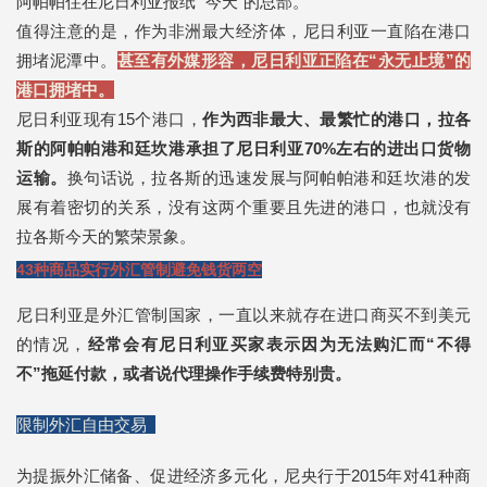
阿帕帕住在尼日利亚报纸“ 今天”的总部。
值得注意的是，作为非洲最大经济体，尼日利亚一直陷在港口
拥堵泥潭中。
甚至有外媒形容，尼日利亚正陷在“永无止境”的
港口拥堵中。
尼日利亚现有15个港口，
作为西非最大、最繁忙的港口，拉各
斯的阿帕帕港和廷坎港承担了尼日利亚70%左右的进出口货物
运输。
换句话说，拉各斯的迅速发展与阿帕帕港和廷坎港的发
展有着密切的关系，没有这两个重要且先进的港口，也就没有
拉各斯今天的繁荣景象。
43种商品实行外汇管制
避免钱货两空
尼日利亚是外汇管制国家，一直以来就存在进口商买不到美元
的情况，
经常会有尼日利亚买家表示因为无法购汇而“不得
不”拖延付款，或者说代理操作手续费特别贵。
限制外汇自由交易
为提振外汇储备、促进经济多元化，尼央行于2015年对41种商