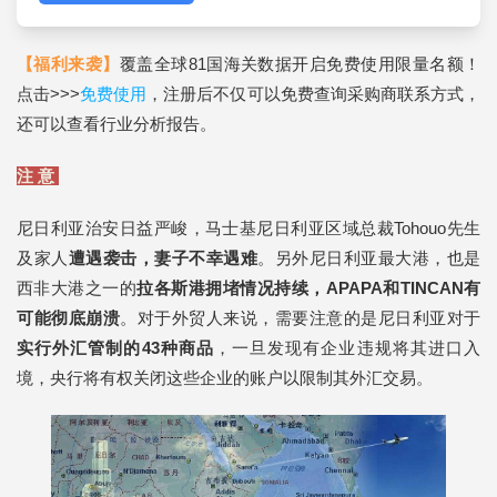
【福利来袭】
覆盖全球81国海关数据开启免费使用限量名额！
点击>>>
免费使用
，注册后不仅可以免费查询采购商联系方式，
还可以查看行业分析报告。
注 意
尼日利亚治安日益严峻，马士基尼日利亚区域总裁Tohouo先生
及家人
遭遇袭击，妻子不幸遇难
。另外尼日利亚最大港，也是
西非大港之一的
拉各斯港拥堵情况持续，APAPA和TINCAN有
可能彻底崩溃
。对于外贸人来说，需要注意的是尼日利亚对于
实行外汇管制的43种商品
，一旦发现有企业违规将其进口入
境，央行将有权关闭这些企业的账户以限制其外汇交易。