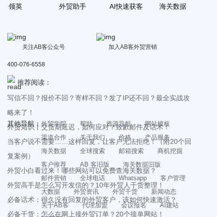
领英
外贸助手
AI快速获客
海关数据
关注AB客公众号
加入AB客外贸营销
400-076-6558
推荐阅读：
写信不回？报价不回？寄样不回？发了IP还不回？最全实战攻
略来了！
其他导航：
外贸学院
帮助
资源导航
网站模板
外贸知识丨交货期延迟，如何应对？致歉邮件及话术！
渠道合作
关于我们
价格
产品服务
当客户说不需要……这样回复，让客户无法拒绝！（附20个回
海关数据
全球搜索
邮箱搜索
商机挖掘
复案例）
客户推荐
AB 客旧版
海关数据旧版
外贸小白看过来！哪些网站可以免费查海关数据？
邮件营销
全球电话
Whatsapp
客户管理
外贸高手是怎么写开发信的？10年外贸人干货整理！
大数据
外贸资讯
外贸干货
新闻动态
必备话术：很久没有回复的外贸客户，该如何快速激活？
关于AB客
代理加盟
会议报名
AI建站
必备干货：怎么在网上接外贸订单？20个接单网站！