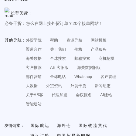
400-076-6558
外贸高手是怎么写开发信的？10年外贸人干货整理！
推荐阅读：
必备话术：很久没有回复的外贸客户，该如何快速激活？
必备干货：怎么在网上接外贸订单？20个接单网站！
怎么从零开始做外贸SOHO？收藏这一篇就够了！
其他导航：
外贸学院
帮助
资源导航
网站模板
渠道合作
关于我们
价格
产品服务
海关数据
全球搜索
邮箱搜索
商机挖掘
客户推荐
AB 客旧版
海关数据旧版
邮件营销
全球电话
Whatsapp
客户管理
大数据
外贸资讯
外贸干货
新闻动态
关于AB客
代理加盟
会议报名
AI建站
智能建站
友情链接：
国际航运
海外仓
国际物流货代
海运订舱
中国贸易新闻网