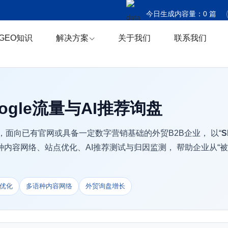
今日生成内容量：
0
篇
今日触达国家：
0
个
GEO知识
解决方案
关于我们
联系我们
今日商机捕获：
0
条
gle流量与AI推荐询盘
，面向已有官网或具备一定数字营销基础的外贸B2B企业， 以“
S
种内容网络、站点优化、AI推荐测试与归因监测， 帮助企业从“
荐优化
多语种内容网络
外贸询盘增长