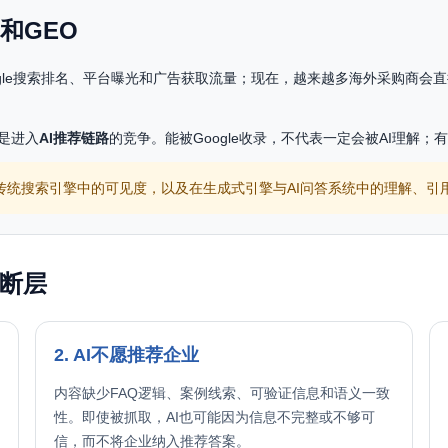
和GEO
搜索排名、平台曝光和广告获取流量；现在，越来越多海外采购商会直接在 Chat
是进入
AI推荐链路
的竞争。能被Google收录，不代表一定会被AI理解；
在传统搜索引擎中的可见度，以及在生成式引擎与AI问答系统中的理解、引
长断层
2. AI不愿推荐企业
内容缺少FAQ逻辑、案例线索、可验证信息和语义一致
性。即使被抓取，AI也可能因为信息不完整或不够可
信，而不将企业纳入推荐答案。