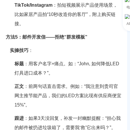
TikTok/Instagram
：拍短视频展示产品使用场景，
电
比如家居产品拍“10秒改造你的客厅”，附上购买链
接。
A
方法5：邮件开发信——拒绝“群发模板”
实操技巧
：
标题
：用客户名字+痛点。如：“John, 如何降低LED
灯具进口成本？”。
正文
：前两句话直击需求。例如：“我注意到贵司官
网主推节能产品，我们的LED方案比现有供应商便宜
15%”。
跟进
：如果3天没回复，补发一封幽默提醒：“担心我
的邮件被扔进垃圾箱了，需要我‘救’它出来吗？”。