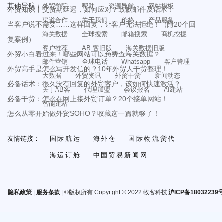
其他导航：
外贸学院
帮助
资源导航
网站模板
外贸知识丨交货期延迟，如何应对？致歉邮件及话术！
渠道合作
关于我们
价格
产品服务
当客户说不需要……这样回复，让客户无法拒绝！（附20个回
海关数据
全球搜索
邮箱搜索
商机挖掘
复案例）
客户推荐
AB 客旧版
海关数据旧版
外贸小白看过来！哪些网站可以免费查海关数据？
邮件营销
全球电话
Whatsapp
客户管理
外贸高手是怎么写开发信的？10年外贸人干货整理！
大数据
外贸资讯
外贸干货
新闻动态
必备话术：很久没有回复的外贸客户，该如何快速激活？
关于AB客
代理加盟
会议报名
AI建站
必备干货：怎么在网上接外贸订单？20个接单网站！
智能建站
怎么从零开始做外贸SOHO？收藏这一篇就够了！
友情链接：
国际航运
海外仓
国际物流货代
海运订舱
中国贸易新闻网
隐私政策
|
服务条款
| ©版权所有 Copyright © 2022 牧客科技
沪ICP备18032239号