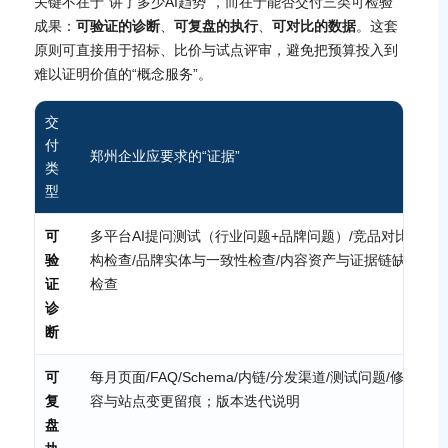
关键不在于“讲了多少AI趋势”，而在于能否交付三类可检验
成果：
可验证的诊断
、
可复盘的执行
、
可对比的数据
。这套
原则可直接用于招标、比价与试点评审，避免把预算投入到
难以证明价值的“概念服务”。
交
付
郑州企业应要求的“证据”
类
型
可
多平台AI提问测试（行业问题+品牌问题）/竞品对比/官网
验
构检查/品牌实体与一致性检查/内容资产与证据链缺口清单
证
检查
诊
断
可
每月页面/FAQ/Schema/内链/分发渠道/测试问题/修订记
复
容与站点变更留痕；版本迭代说明
盘