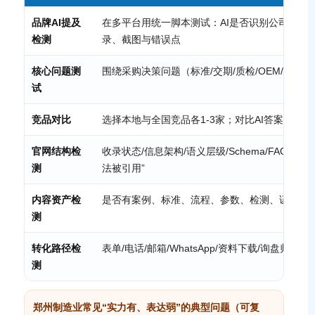
品牌AI提及
在多平台用统一脚本测试：AI是否识别公司是谁/
检测
录、截图与错误点
核心问题测
围绕采购决策问题（标准/交期/质检/OEM/案
试
竞品对比
选择本地与全国竞品各1-3家；对比AI答案出现
官网结构检
收录状态/信息架构/语义层级/Schema/FAQ/
测
法被引用”
内容资产检
是否有案例、标准、流程、参数、检测、证书、
测
转化路径检
表单/电话/邮箱/WhatsApp/资料下载/询盘归
测
郑州制造业常见“实力有、表达弱”的典型问题（可复