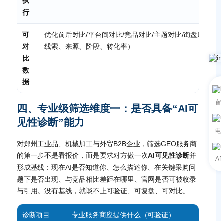
执
行
可
优化前后对比/平台间对比/竞品对比/主题对比/询盘质量对
对
线索、来源、阶段、转化率）
比
数
据
留
四、专业级筛选维度一：是否具备“AI可
见性诊断”能力
电
对郑州工业品、机械加工与外贸B2B企业，筛选GEO服务商
的第一步不是看报价，而是要求对方做一次
AI可见性诊断
并
A
形成基线：现在AI是否知道你、怎么描述你、在关键采购问
题下是否出现、与竞品相比差距在哪里、官网是否可被收录
与引用。没有基线，就谈不上可验证、可复盘、可对比。
诊断项目
专业服务商应提供什么（可验证）