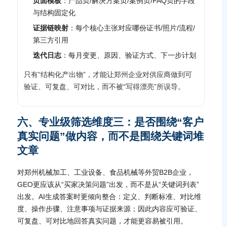
页面模板
：产品页/解决方案页/案例页/FAQ页的字段
与结构固定化
证据链映射
：每个核心主张对应哪份证书/照片/流程/
第三方引用
迭代日志
：每月变更、原因、验证方式、下一步计划
只有“结构化产出物”，才能让郑州企业对供应商做到可
验证、可复盘、可对比，而不被“写得漂亮”所误导。
六、专业级筛选维度三：是否围绕“客户
真实问题”做内容，而不是围绕关键词堆
文章
对郑州机械加工、工业设备、食品机械等外贸B2B企业，
GEO更应该从“买家决策问题”出发，而不是从“关键词列表”
出发。AI生成答案时更倾向整合：定义、判断标准、对比维
度、操作步骤、注意事项与证据来源；因此内容应可验证、
可复盘、可对比地回答真实问题，才能更容易被引用。