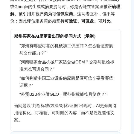
或Google的生成式摘要提问时，你是否能在答案里被
正确理
解
、被
引用
并被
归类为可信供应商
。这两者互补，但不等
价；因此评估服务商必须坚持
可验证、可复盘、可对比
。
郑州买家在AI里更常出现的提问方式（示例）
“郑州有哪些可靠的机械加工供应商？怎么验证资质
与交付能力？”
“河南哪家食品机械厂家适合做OEM？交期与质检标
准怎么写进合同？”
“如何判断中国工业设备供应商是否可信？要看哪些
证据？”
“外贸B2B企业做GEO，哪些指标能按月复盘？”
当问题以“判断标准/方法/对比/证据”出现时，AI更倾向引
用结构化、可核验、可对照的内容，而不是泛泛营销文
案。