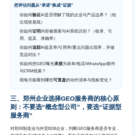
把评估问题从“承诺”换成“证据”
你如何
验证
AI是否理解了我的企业与产品边界？（给
出现状基线）
你如何
证明
内容被搜索与AI系统识别？（收录、引
用、提及、准确率）
你如何
追踪
AI提及率/引用率/重点问题出现率，并做
竞品对比？
你如何把GEO曝光
承接
为表单/电话/WhatsApp/邮件
与CRM线索？
我每月能看到哪些
可复盘
的动作清单与指标变化？
三、郑州企业选择GEO服务商的核心原
则：不要选“概念型公司”，要选“证据型
服务商”
对郑州制造业与外贸B2B企业，判断GEO服务商是否专业，