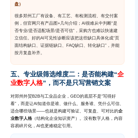
盘）
很多郑州工厂有设备、有工艺、有检测流程、有交付案
例，但官网只有产品图+几句介绍；AI很难从中判断“是
否专业/是否适配场景/是否可信”，采购方也难以快速建
立信任。好的AI可见性诊断应该把这些缺口具体化成“页
面结构缺口、证据链缺口、FAQ缺口、转化缺口”，并能
按月复盘补齐。
五、专业级筛选维度二：是否能构建“
企
业数字人格
”，而不是只写营销文案
对郑州外贸B2B与工业品企业，GEO的底层不是“写得好
看”，而是让AI知道你是谁、做什么、服务谁、凭什么可信、
适合哪些场景——也就是构建可验证、可复盘、可对比的
企
业数字人格
（结构化企业知识资产）。没有数字人格，内容
容易碎片化，AI也更难稳定引用。