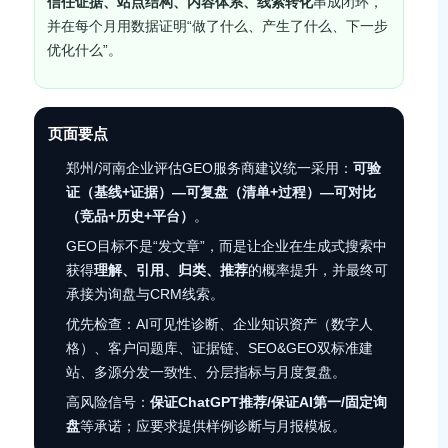
信任证据、站点结构、内容体系、线索转化
串成闭环，
并在每个月用数据证明“做了什么、产生了什么、下一步
优化什么”。
页面要点
郑州/河南企业评估GEO服务商建议统一采用：
可验
证（基线+证据）—可复盘（清单+过程）—可对比
（竞品+历史+平台）
。
GEO目标不是“发文章”，而是让企业在生成式搜索中
获得
理解、引用、归类、推荐
的概率提升，并最终可
承接为询盘与CRM线索。
优先检查：AI可见性诊断、企业知识资产（数字人
格）、客户问题库、证据链、SEO&GEO双标准建
站、多源分发一致性、分层指标与月度复盘。
高风险信号：
保证ChatGPT推荐/保证AI第一/固定询
盘
等承诺；应要求提供样例诊断与月报模板。