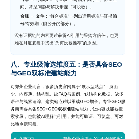
间、常见问题与解决步骤（可脱敏）。
合规 → 文件：
“符合标准”→列出适用标准与证书编
号/有效期（能公开的部分）。
没有证据链的内容更难获得AI引用与采购方信任，也更
难在月度复盘中找出“为何没被推荐”的原因。
八、专业级筛选维度五：是否具备SEO
与GEO双标准建站能力
对郑州企业而言，很多历史官网属于“展示型站点”：页面
少、内容薄、结构乱、缺FAQ与案例、缺结构化数据、缺多
语种与线索追踪。这类站点难以承载GEO增长。专业GEO服
务商需要具备
SEO+GEO双标准
建站能力，让内容既能被搜
索收录，也能被AI理解与引用，并能可验证、可复盘、可对
比地承接询盘。
站点能力项
郑州企业应看到的“可验证输出”