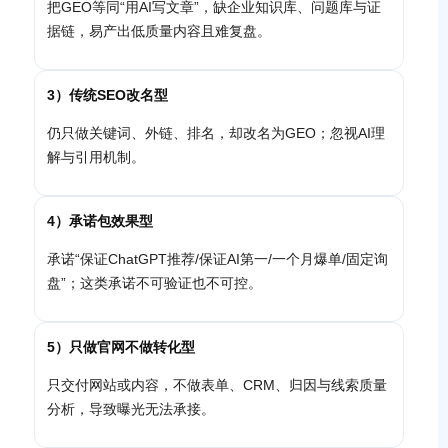
把GEO等同“用AI写文章”，缺企业知识库、问题库与证
据链，易产出低质量内容且难复盘。
3）传统SEO改名型
仍只做关键词、外链、排名，却改名为GEO；忽视AI理
解与引用机制。
4）承诺包效果型
承诺“保证ChatGPT推荐/保证AI第一/一个月爆单/固定询
盘”；这类承诺不可验证也不可控。
5）只做官网不做转化型
只交付网站或内容，不做表单、CRM、归因与线索质量
分析，导致曝光无法承接。