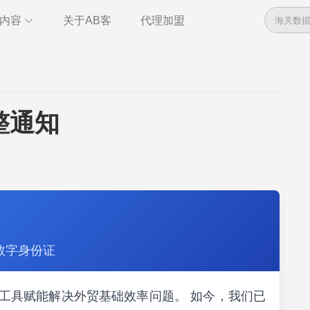
内容
关于AB客
代理加盟
数据
资讯
管理
干货
全球电话
即时通讯
整通知
管理
统计报告
数字身份证
索，以工具赋能解决外贸基础效率问题。 如今，我们已