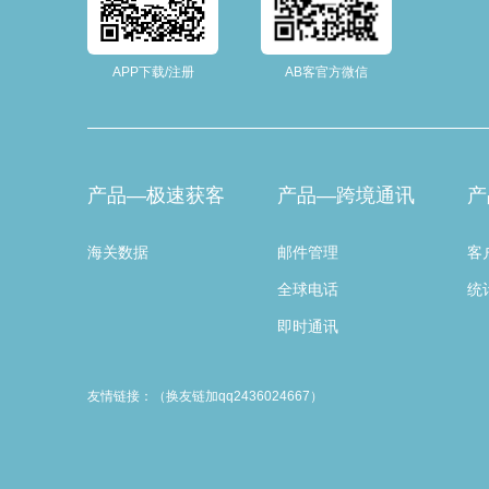
APP下载/注册
AB客官方微信
产品—极速获客
产品—跨境通讯
产
海关数据
邮件管理
客
全球电话
统
即时通讯
友情链接：（换友链加qq2436024667）