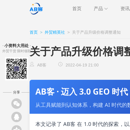
首页
产品
资讯
极速获客
海关
行业
首页
>
外贸精英社
>
关于产品升级价格调整通知
跨境通讯
邮件
外贸
小资料大用处
关于产品升级价格调
外贸干货 限时领取
CRM
客户
AB客
AB客
2022-04-19 21:00
AB客 · 迈入 3.0 GEO 时代
分享
从工具赋能到认知体系，构建 AI 时代的
本文记录了 AB客 在 1.0 时代的探