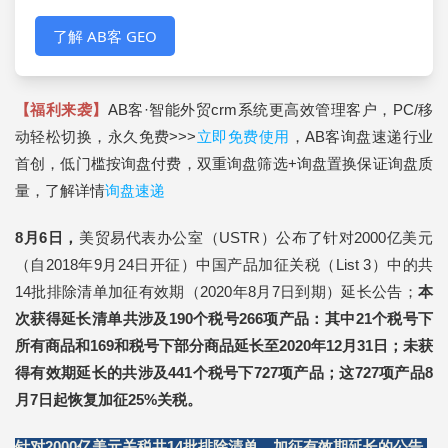
了解 AB客 GEO
【福利来袭】
AB客·智能外贸crm系统更高效管理客户，PC/移
动轻松切换，永久免费>>>
立即免费使用
，AB客询盘速递行业
首创，低门槛按询盘付费，双重询盘筛选+询盘置换保证询盘质
量，了解详情
询盘速递
8月6日
，
美贸易代表办公室（USTR）公布了针对2000亿美元
（自2018年9月24日开征）中国产品加征关税（List 3）中的共
14批排除清单加征有效期（2020年8月7日到期）延长公告；
本
次获得延长清单共涉及190个税号266项产品：其中21个税号下
所有商品和
169和税号下部分商品
延长至2020年12月31日；
未获
得有效期延长的共涉及441个税号下727项产品；
这727
项产品8
月7日起恢复加征25%关税。
针对2000亿美元关税共14批排除清单，加征有效期延长的公告