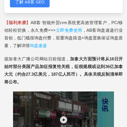
了解 AB客 GEO
【福利来袭】
AB客·智能外贸crm系统更高效管理客户，PC/移
动轻松切换，永久免费>>>
立即免费使用
，AB客询盘速递行业
首创，低门槛按询盘付费，双重询盘筛选+询盘置换保证询盘质
量，了解详情
询盘速递
据加拿大广播公司网站日前报道，
加拿大方面预计将从16日开
始对部分美国产品加征报复性关税，征税规模或达到36亿加拿
大元（
约合27.3亿美元，187亿人民币
）。具体关税反制清单即
将公布。