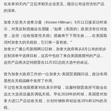
在未来30天内广泛征求相关企业意见，随后公布这些含铝产品
的清单。
加拿大驻美大使希尔曼（Kirsten Hillman）9月11日接采访时表
示，对美反制措施迫在眉睫，“如果（美国的）政策没有任何改
变，这些（征收报复性关税）措施将于下周生效……在美国取
消对加拿大的关税前，它们将一直有效。”
加拿大广播公司新闻网12日称，加拿大政府将从8月公布的初步
反制清单中选择目标，这其中包括了来自美国摇摆州的产品，
这些产品将决定特朗普在11月3日总统大选中的命运。
曾为加拿大政府工作的一位加拿大-美国贸易顾问说，政治布局
显然在关税战略中发挥了作用。
不过也有其他观察家对此表示怀疑，说服特朗普政府可能会在
这次大选前说服其调低关税。早在2018年的时候，美国曾对加
拿大进口产品征收关税，分别对钢铁和铝征收25%和10%的关
税。