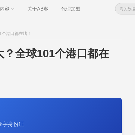
内容
关于AB客
代理加盟
数据
资讯
1个港口都在堵！
管理
干货
全球电话
即时通讯
？全球101个港口都在
管理
统计报告
数字身份证