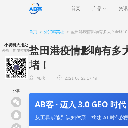
首页
产品
资讯
极速获客
海关
行业
首页
>
外贸精英社
>
盐田港疫情影响有多大？全球10
跨境通讯
邮件
外贸
小资料大用处
盐田港疫情影响有多大
外贸干货 限时领取
CRM
客户
AB客
堵！
AB客
2021-06-22 17:49
分享
AB客 · 迈入 3.0 GEO 时代
从工具赋能到认知体系，构建 AI 时代的