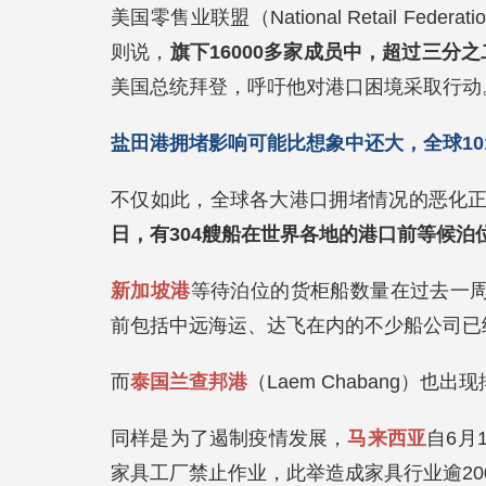
美国零售业联盟（National Retail Feder
则说，
旗下16000多家成员中，超过三分
美国总统拜登，呼吁他对港口困境采取行动
盐田港拥堵影响可能比想象中还大，全球10
不仅如此，全球各大港口拥堵情况的恶化正在持
日，有304艘船在世界各地的港口前等候泊
新加坡港
等待泊位的货柜船数量在过去一周
前包括中远海运、达飞在内的不少船公司已
而
泰国兰查邦港
（Laem Chabang）也
同样是为了遏制疫情发展，
马来西亚
自6月
家具工厂禁止作业，此举造成家具行业逾20