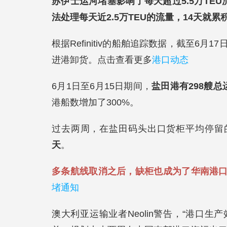
苏伊士运河堵塞影响了每天超过5.5万TEU
法处理每天近2.5万TEU的流量，14天就累积3
根据Refinitiv的船舶追踪数据，截至6
进港卸货。点击查看更多
港口动态
6月1日至6月15日期间，
盐田港有298艘总
港船数增加了300%。
过去两周，在盐田码头出口货柜平均停留的
天
。
多条航线取消之后，缺柜也成为了华南港
堵通知
澳大利亚运输业者Neolin警告，“港口