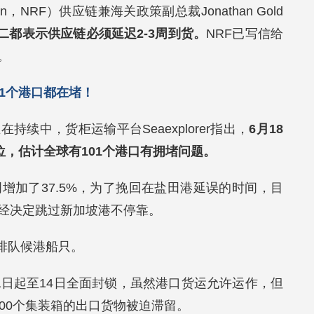
ation，NRF）供应链兼海关政策副总裁Jonathan Gold
之二都表示供应链必须延迟2-3周到货。
NRF已写信给
。
1个港口都在堵！
续中，货柜运输平台Seaexplorer指出，
6月18
位，估计全球有101个港口有拥堵问题。
增加了37.5%，为了挽回在盐田港延误的时间，目
经决定跳过新加坡港不停靠。
出现排队候港船只。
1日起至14日全面封锁，虽然港口货运允许运作，但
00个集装箱的出口货物被迫滞留。