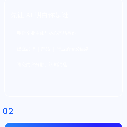
先让 AI 明⽩你是谁
明确企业主体与核⼼产品⾝份
建⽴品牌 ｜产品 ｜ ⾏业的语义锚点
避免内容分散、认知混乱
02