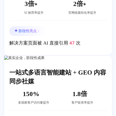
3倍
2倍
+
+
AI 推荐率提升
官⽹线索转化率提升
阶段性亮点：
解决⽅案⻚⾯被 AI 直接引⽤
47
次
⼀站式多语⾔智能建站 + GEO 内容
同步社媒
150%
1.8倍
多国家客⼾访问量提升
客⼾留资率提升