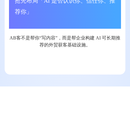
抢先布局「AI 是否认识你、信任你、推
荐你」
AB客不是帮你“写内容”，⽽是帮企业构建 AI 可⻓期推
荐的外贸获客基础设施。
让 AI 推荐你，从现在开始
⽆需懂技术，⽆需懂 SEO，⽆需懂 AI，AB客帮你⼀