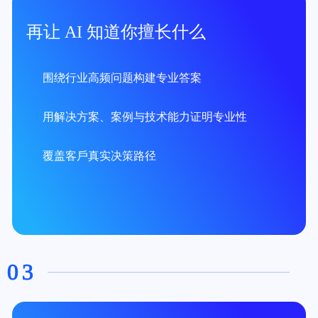
再让 AI 知道你擅⻓什么
围绕⾏业⾼频问题构建专业答案
⽤解决⽅案、案例与技术能⼒证明专业性
覆盖客⼾真实决策路径
03