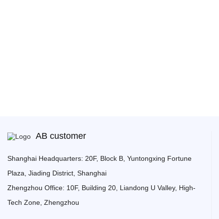
站式实现
立即评估我的企业GEO
立即体验注册
AB customer
Shanghai Headquarters:
20F, Block B, Yuntongxing Fortune
Plaza, Jiading District, Shanghai
Zhengzhou Office:
10F, Building 20, Liandong U Valley, High-
Tech Zone, Zhengzhou