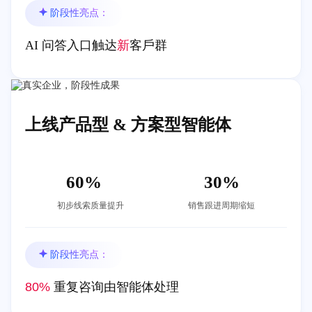
阶段性亮点：
AI 问答⼊⼝触达
新
客⼾群
上线产品型 & ⽅案型智能体
60%
30%
初步线索质量提升
销售跟进周期缩短
阶段性亮点：
80%
重复咨询由智能体处理