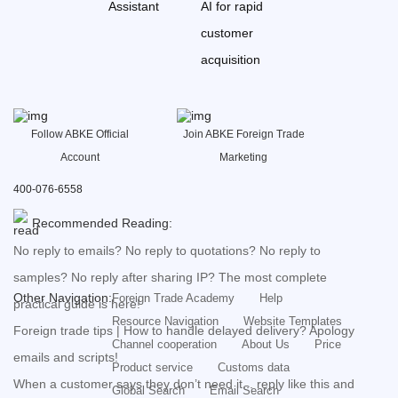
Assistant
AI for rapid
customer
acquisition
Follow ABKE Official
Join ABKE Foreign Trade
Account
Marketing
400-076-6558
Recommended Reading:
No reply to emails? No reply to quotations? No reply to
samples? No reply after sharing IP? The most complete
Other Navigation:
Foreign Trade Academy
Help
practical guide is here!
Resource Navigation
Website Templates
Foreign trade tips | How to handle delayed delivery? Apology
Channel cooperation
About Us
Price
emails and scripts!
Product service
Customs data
When a customer says they don’t need it... reply like this and
Global Search
Email Search