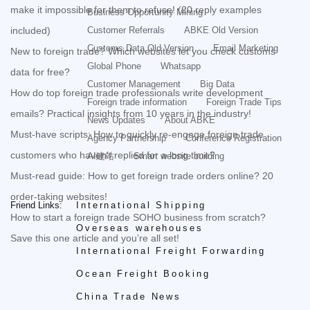
make it impossible for them to refuse! (20 reply examples
Business Opportunity Mining
included)
Customer Referrals
ABKE Old Version
Customs Data Old Version
Email Marketing
New to foreign trade? Which websites let you check customs
Global Phone
Whatsapp
data for free?
Customer Management
Big Data
How do top foreign trade professionals write development
Foreign trade information
Foreign Trade Tips
emails? Practical insights from 10 years in the industry!
News Updates
About ABKE
Must-have scripts: How to quickly re-engage foreign trade
Agency Partnership
Conference Registration
customers who haven’t replied for a long time?
AI建站
Smart website building
Must-read guide: How to get foreign trade orders online? 20
order-taking websites!
Friend Links:
International Shipping
How to start a foreign trade SOHO business from scratch?
Overseas warehouses
Save this one article and you’re all set!
International Freight Forwarding
Ocean Freight Booking
China Trade News