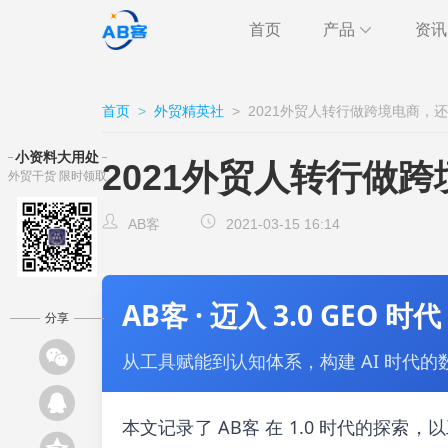
首页
产品
资讯
极速获客
海关
行业
首页
>
外贸精英社
>
2021外贸人转行做跨境电商，
跨境通讯
邮件
外贸
小资料大用处
2021外贸人转行做
外贸干货 限时领取
CRM
客户
AB客
AB客
2021-03-15 16:14
AB客 · 迈入 3.0 GEO 时代
分享
从工具赋能到认知体系，构建 AI 时代的
本文记录了 AB客 在 1.0 时代的探