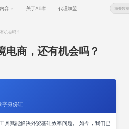
内容
关于AB客
代理加盟
数据
资讯
还有机会吗？
管理
干货
全球电话
即时通讯
跨境电商，还有机会吗？
管理
统计报告
数字身份证
索，以工具赋能解决外贸基础效率问题。 如今，我们已