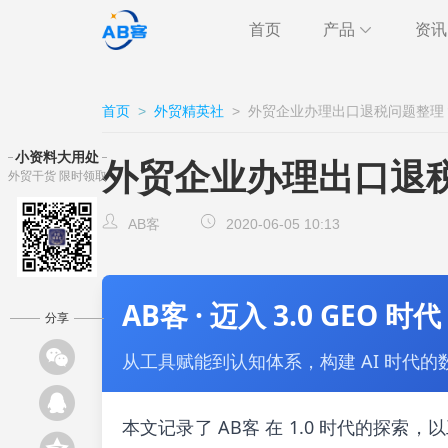
首页
产品
资讯
极速获客
海关
行业
首页
>
外贸精英社
>
外贸企业办理出口退税问题整理
跨境通讯
邮件
外贸
小资料大用处
外贸企业办理出口退
外贸干货 限时领取
CRM
客户
AB客
AB客
2020-06-05 10:13
AB客 · 迈入 3.0 GEO 时代
分享
从工具赋能到认知体系，构建 AI 时代的
本文记录了 AB客 在 1.0 时代的探