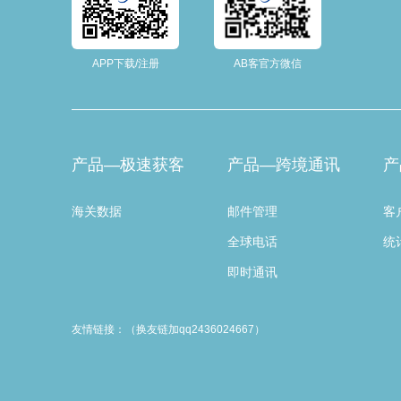
APP下载/注册
AB客官方微信
产品—极速获客
产品—跨境通讯
产
海关数据
邮件管理
客
全球电话
统
即时通讯
友情链接：（换友链加qq2436024667）