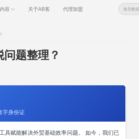
内容
关于AB客
代理加盟
数据
资讯
？
管理
干货
全球电话
即时通讯
税问题整理？
管理
统计报告
数字身份证
索，以工具赋能解决外贸基础效率问题。 如今，我们已