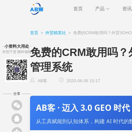
首页
产品
资讯
极速获客
海关
行业
首页
>
外贸精英社
>
免费的CRM敢用吗？外贸SOH
跨境通讯
邮件
外贸
小资料大用处
免费的CRM敢用吗？
外贸干货 限时领取
CRM
客户
AB客
管理系统
AB客
2020-06-06 10:17
分享
AB客 · 迈入 3.0 GEO 时代
从工具赋能到认知体系，构建 AI 时代的