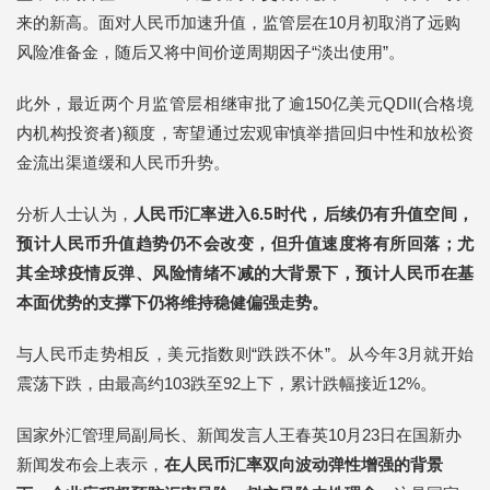
来的新高。面对人民币加速升值，监管层在10月初取消了远购
风险准备金，随后又将中间价逆周期因子“淡出使用”。
此外，最近两个月监管层相继审批了逾150亿美元QDII(合格境
内机构投资者)额度，寄望通过宏观审慎举措回归中性和放松资
金流出渠道缓和人民币升势。
分析人士认为，
人民币汇率进入6.5时代，后续仍有升值空间，
预计人民币升值趋势仍不会改变，但升值速度将有所回落；尤
其全球疫情反弹、风险情绪不减的大背景下，预计人民币在基
本面优势的支撑下仍将维持稳健偏强走势。
与人民币走势相反，美元指数则“跌跌不休”。从今年3月就开始
震荡下跌，由最高约103跌至92上下，累计跌幅接近12%。
国家外汇管理局副局长、新闻发言人王春英10月23日在国新办
新闻发布会上表示，
在人民币汇率双向波动弹性增强的背景