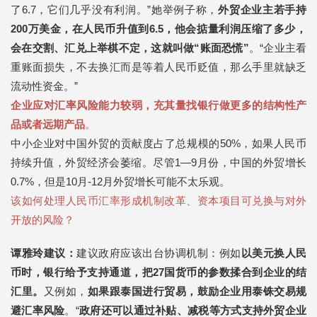
了6.7，它们几乎没有利润。”她举例子称，
外贸企业主若手持
200万美金，在人民币升值到6.5，他会掂量利润压缩了多少，
会在交割、汇兑上举棋不定，这就叫做“账面恐慌”
。“企业主看
重账面损失，不去换汇而是等着人民币贬值，那么手里就缺乏
流动性资金。”
企业应对汇率风险能力较弱，充其量找银行做更多的结构性产
品或者远期产品
。
中小企业对中国外贸的贡献度占了总规模的50%，如果人民币
持续升值，外贸经济会萎缩。尽管1—9月份，中国的外贸增长
0.7%，但是10月-12月外贸增长可能不太乐观。
该如何处理人民币汇率形成机制改革、资本项目可兑换与对外
开放的风险？
谭雅玲建议：
建议政府应该出台协调机制：例如
以美元换人民
币时，银行给予支持通道，把27国货币的参数揉合到企业的结
汇里。
又例如，
如果跟泰国进行贸易，鼓励企业用泰铢交易规
避汇率风险
。“
政府还可以通过补贴、减税等方式支持外贸企业