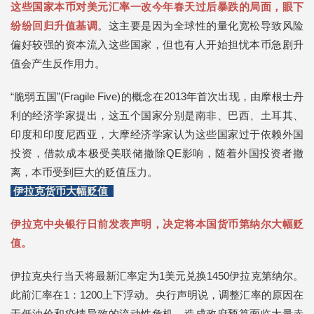
这些国家本币对美元汇率一改今年春天过后暴跌的局面，眼下
纷纷回归升值基调
。这主要是因为全球性的量化宽松导致风险
偏好较强的资本流入这些国家，但也有人开始担忧本币急剧升
值会产生反作用力。
“脆弱五国”(Fragile Five)的概念在2013年首次出现，由摩根士丹
利的经济学家提出，这五个国家分别是南非、巴西、土耳其、
印度和印度尼西亚，大摩经济学家认为这些国家过于依赖外国
投资，借款成本极受美联储撤除QE影响，随着外国投资者撤
离，本币受到巨大的贬值压力。
伊拉克货币大幅贬值
伊拉克中央银行日前发表声明，决定将本国货币第纳尔大幅贬
值。
伊拉克央行当天将最新汇率定为1美元兑换1450伊拉克第纳尔。
此前汇率在1：1200上下浮动。央行声明说，调整汇率的原因在
于低油价和疫情导致的流动性危机，造成政府预算面临大量赤