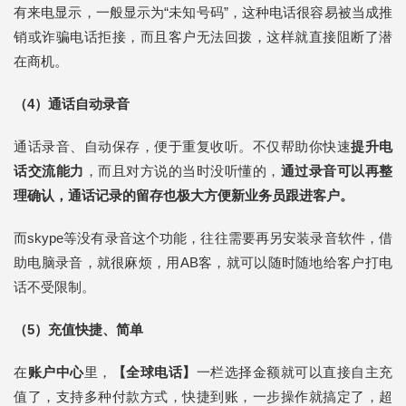
有来电显示，一般显示为“未知号码”，这种电话很容易被当成推
销或诈骗电话拒接，而且客户无法回拨，这样就直接阻断了潜
在商机。
（4）通话自动录音
通话录音、自动保存，便于重复收听。不仅帮助你快速
提升电
话交流能力
，而且对方说的当时没听懂的，
通过录音可以再整
理确认，通话记录的留存也极大方便新业务员跟进客户。
而skype等没有录音这个功能，往往需要再另安装录音软件，借
助电脑录音，就很麻烦，用AB客，就可以随时随地给客户打电
话不受限制。
（5）充值快捷、简单
在
账户中心
里，
【全球电话】
一栏选择金额就可以直接自主充
值了，支持多种付款方式，快捷到账，一步操作就搞定了，超