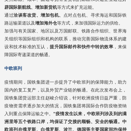
辟国际新航线、增加新货机
等方式来扩充运能。
通过
洽谈客改货、增加包机、
点对点包机、寻求海运和国际铁
路运输渠道以及
增加海外仓
等方式，来加强国际运力的供给。
加强与有关国家、地区以及万国邮联、铁路合作组织、世界海
关组织等国际组织和机构的联系，推动完善国际物流体系的建
设和技术标准的互认，
提升国际邮件和快件中转的效率
，来保
障国际寄递渠道的畅通。
中欧班列
疫情期间，国铁集团进一步提升了中欧班列的保障能力，助力
国内的复工复产，以及外贸产业链的畅通。在此次发布会上，
国铁集团货运部主任赵峻介绍说，针对欧洲疫情日益严重，防
疫物资需求逐步加大的情况，国铁集团将国际合作防疫物资纳
入到重点保障运输之中。
“疫情发生以来，中欧班列涉及到的满
洲里等五个铁路口岸，均保证了交接的顺畅、安全的畅通。中
欧班列在俄罗斯、白俄罗斯、波兰、德国等主要国家间均保持