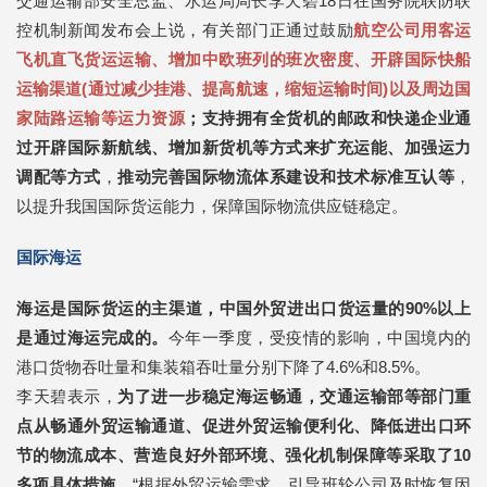
交通运输部安全总监、水运局局长李天碧18日在国务院联防联
控机制新闻发布会上说，有关部门正通过鼓励
航空公司用客运
飞机直飞货运运输、增加中欧班列的班次密度、开辟国际快船
运输渠道
(通过减少挂港、提高航速，缩短运输时间)
以及周边国
家陆路运输等运力资源
；
支持拥有全货机的邮政和快递企业通
过开辟国际新航线、增加新货机等方式来扩充运能、加强运力
调配等方式
，
推动完善国际物流体系建设和技术标准互认等
，
以提升我国国际货运能力，保障国际物流供应链稳定。
国际海运
海运是国际货运的主渠道，中国外贸进出口货运量的90%以上
是通过海运完成的。
今年一季度，受疫情的影响，中国境内的
港口货物吞吐量和集装箱吞吐量分别下降了4.6%和8.5%。
李天碧表示，
为了进一步稳定海运畅通，交通运输部等部门重
点从畅通外贸运输通道、促进外贸运输便利化、降低进出口环
节的物流成本、营造良好外部环境、强化机制保障等采取了10
多项具体措施。
“根据外贸运输需求，引导班轮公司及时恢复因