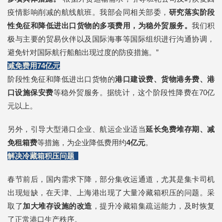
疫情影响削减的航线航班。我部会同相关部委，
研究落实阶段
性免征和降低进出口货物的多项费用，为稳外贸服务。
我们积
极与主要的贸易伙伴以及国际海事等国际组织进行沟通协调，
避免针对国际航行船舶出现过度的防疫措施。”
减免费用74亿元
阶段性免征和降低进出口货物的
港口建设费、货物港务费、港
口设施保安费
等稳外贸服务。据统计，这个阶段性降费在70亿
元以上。
另外，引导大型港口企业、航运企业适当
延长免费堆存期、减
免租箱费
等措施，为企业降低费用约
4亿元
。
解决冷藏箱积压问题
春节前后，国内需求下降，部分集收运通道，尤其是集卡司机
出现短缺，在天津、上海港出现了大量冷藏箱积压的问题。采
取了
加大堆存设施的改造
，提升冷藏箱集疏运能力，及时恢复
了正常港口生产秩序。