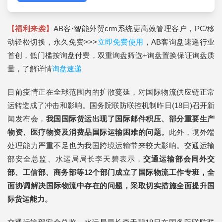
【福利来袭】
AB客·智能外贸crm系统更高效管理客户，PC/移
动轻松切换，永久免费>>>
立即免费使用
，AB客询盘速递行业
首创，低门槛按询盘付费，双重询盘筛选+询盘置换保证询盘质
量，了解详情
询盘速递
目前疫情正在全球范围内的扩散蔓延，对国际物流供应链正常
运转造成了冲击和影响。国务院联防联控机制昨日(18日)召开新
闻发布会，
我国国际货运出现了国际邮件积压、部分重要生产
物资、医疗物资及消费品国际运输困难的问题。
此外，境外端
处理能力严重不足也为我国跨境运输带来较大影响。交通运输
部安全总监、水运局局长李天碧表示，
交通运输部会同外交
部、工信部、商务部等12个部门成立了国际物流工作专班，全
面协调解决国际物流中存在的问题，采取切实措施全面提升国
际货运能力。