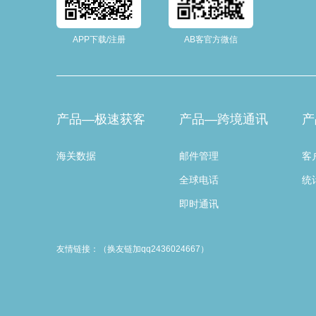
APP下载/注册
AB客官方微信
产品—极速获客
产品—跨境通讯
产
海关数据
邮件管理
客
全球电话
统
即时通讯
友情链接：（换友链加qq2436024667）