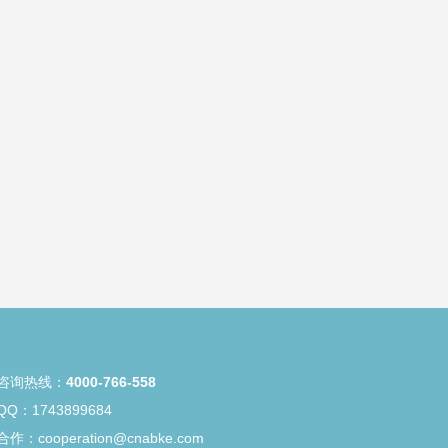
咨询热线：
4000-766-558
Q：1743899684
作：cooperation@cnabke.com