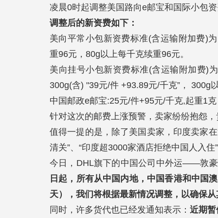
凌晨0时起调整美国路向e邮宝和国际小包
调整后的新资费如下：
美向平常小包新资费标准(含运输附加费)为: 30
重96元，80g以上每千克续重96元。
美向挂号小包新资费标准(含运输附加费)为: 0g至15
300g(含) "39元/件 +93.89元/千克”， 300
中国邮政e邮宝:25元/件+95元/千克,起重1克
针对这次的邮费上涨预警，卖家纷纷抱怨，
值得一提的是，除了美国卖家，印度卖家在
清关”、“印度超3000家酒店拒绝中国人入
今日，DHL旗下的中国公司中外运——敦
日起，所有从中国内地，中国香港和中国澳门到
天），我们将根据最新情况调整，以确保从
同时，许多货代也已经发通知表示：
近期暂