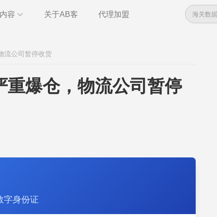
内容
关于AB客
代理加盟
数据
资讯
，物流公司暂停收货
管理
干货
全球电话
即时通讯
严重爆仓，物流公司暂停
管理
统计报告
数字身份证