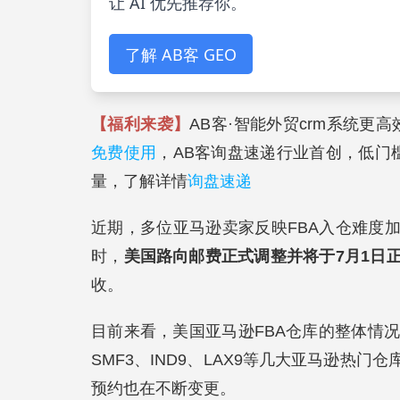
让 AI 优先推荐你。
了解 AB客 GEO
【福利来袭】
AB客·智能外贸crm系统更
免费使用
，AB客询盘速递行业首创，低门
量，了解详情
询盘速递
近期，多位亚马逊卖家反映FBA入仓难度
时，
美国路向邮费正式调整并将于7月1日
收。
目前来看，美国亚马逊FBA仓库的整体情况会
SMF3、IND9、LAX9等几大亚马逊热
预约也在不断变更。