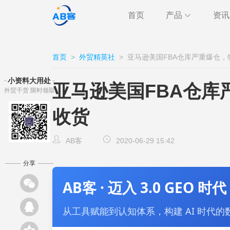
首页
产品
资讯
极速获客
海关
行业
首页
>
外贸精英社
>
亚马逊美国FBA仓库严重爆仓
跨境通讯
邮件
外贸
小资料大用处
亚马逊美国FBA仓库
外贸干货 限时领取
CRM
客户
AB客
收货
AB客
2020-06-29 15:42
分享
AB客 · 迈入 3.0 GEO 时代
从工具赋能到认知体系，构建 AI 时代的