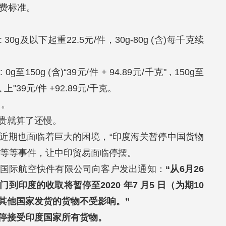
资费标准。
g及以下起重22.5元/件，30g-80g (含)每千克续
0g (含)“39元/件 + 94.89元/千克" , 150g至
g以 上"39元/件 +92.89元/千克。
 。
贵就算了还慢。
近期也面临着巨大的困境，“印度海关暂停中国货物
住”等等事件，让中印贸易面临停摆。
豪国际航空快件有限公司向客户发出通知：
“从6月26
印度的收取将暂停至2020 年7 月5 日（为期10
其他国家发货的货物不受影响。”
停接受印度国家所有货物。