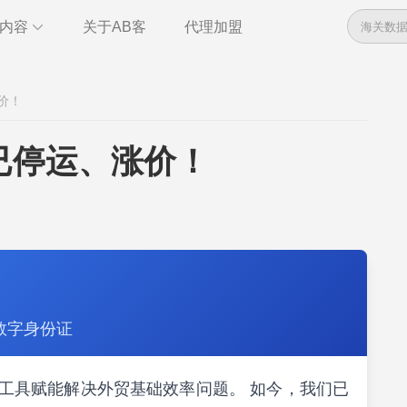
内容
关于AB客
代理加盟
数据
资讯
价！
管理
干货
全球电话
即时通讯
已停运、涨价！
管理
统计报告
数字身份证
索，以工具赋能解决外贸基础效率问题。 如今，我们已