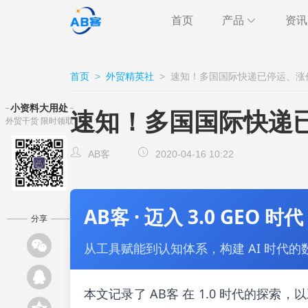
首页
产品
资讯
极速获客
海关
行业
首页
>
外贸精英社
>
速知！多国国际快递已停运、涨
跨境通讯
邮件
外贸
小资料大用处
速知！多国国际快递
外贸干货 限时领取
CRM
客户
AB客
AB客
2020-04-16 10:22
AB客 · 迈入 3.0 GEO 时代
分享
从工具赋能到认知体系，构建 AI 时代的
本文记录了 AB客 在 1.0 时代的探